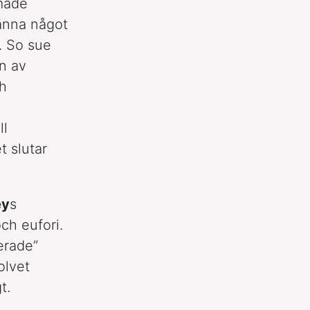
amade
känna något
. So sue
n av
ch
ll
t slutar
ey
s
ch eufori.
erade”
olvet
t.