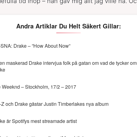
efulla tid ihop – han gav mig allt jag ville ha. O
Andra Artiklar Du Helt Säkert Gillar:
SNA: Drake – ”How About Now”
en maskerad Drake intervjua folk på gatan om vad de tycker om
ke
 Weeknd – Stockholm, 17/2 – 2017
-Z och Drake gästar Justin Timberlakes nya album
ke är Spotifys mest streamade artist