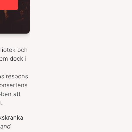
bliotek och
dem dock i
ens respons
konsertens
oben att
t.
ekskranka
 and