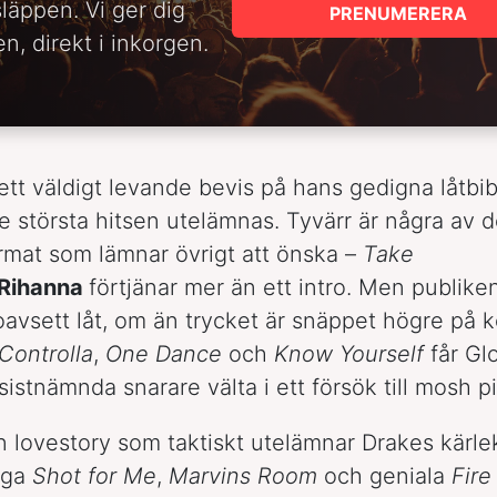
släppen. Vi ger dig
PRENUMERERA
n, direkt i inkorgen.
 ett väldigt levande bevis på hans gedigna låtbi
e största hitsen utelämnas. Tyvärr är några av 
mat som lämnar övrigt att önska –
Take
Rihanna
förtjänar mer än ett intro. Men publik
oavsett låt, om än trycket är snäppet högre på 
Controlla
,
One Dance
och
Know Yourself
får Gl
r sistnämnda snarare välta i ett försök till mosh pi
 en lovestory som taktiskt utelämnar Drakes kärl
iga
Shot for Me
,
Marvins Room
och geniala
Fire