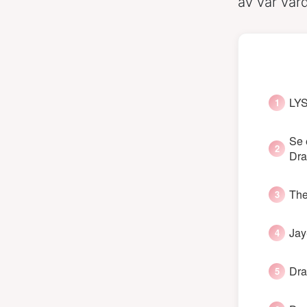
av vår värd
LYS
Se 
Dra
The
Jay
Dra