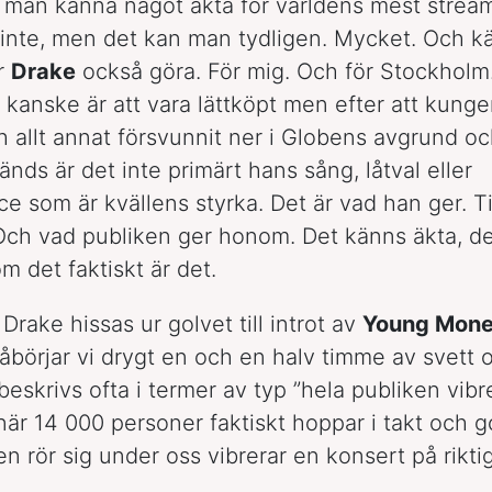
 man känna något äkta för världens mest stre
t inte, men det kan man tydligen. Mycket. Och 
r
Drake
också göra. För mig. Och för Stockholm
kanske är att vara lättköpt men efter att kunge
allt annat försvunnit ner i Globens avgrund o
nds är det inte primärt hans sång, låtval eller
e som är kvällens styrka. Det är vad han ger. Ti
Och vad publiken ger honom. Det känns äkta, de
om det faktiskt är det.
Drake hissas ur golvet till introt av
Young Mon
åbörjar vi drygt en och en halv timme av svett o
beskrivs ofta i termer av typ ”hela publiken vibr
när 14 000 personer faktiskt hoppar i takt och g
n rör sig under oss vibrerar en konsert på riktig