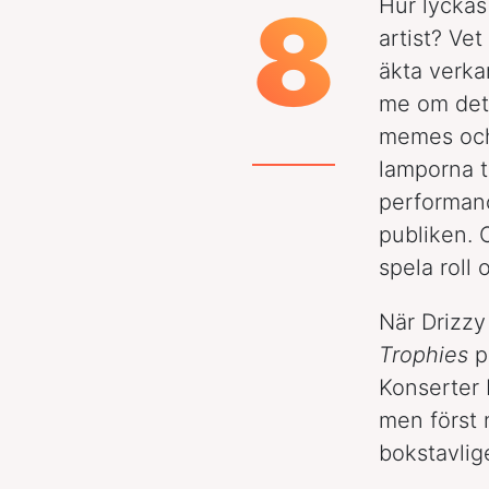
8
Hur lyckas
artist? Ve
äkta verka
me om det 
memes och 
lamporna tä
performanc
publiken. 
spela roll 
När Drizzy 
Trophies
p
Konserter 
men först 
bokstavlige