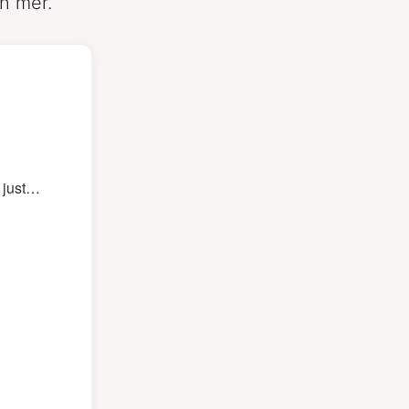
ch mer.
 just…