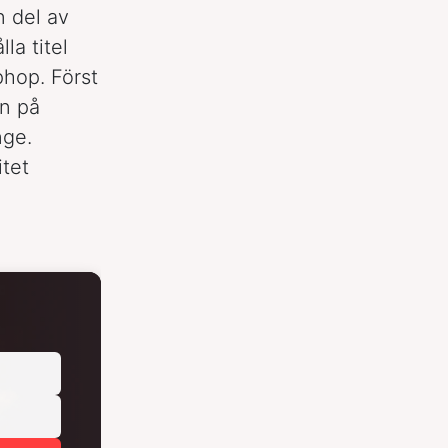
n del av
la titel
phop. Först
n på
nge.
itet