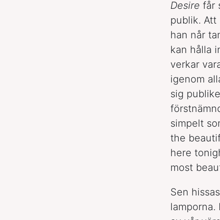
Desire
får 
publik. At
han når ta
kan hålla 
verkar var
igenom alla
sig publik
förstnämnd
simpelt so
the beautif
here tonigh
most beauti
Sen hissas
lamporna. 