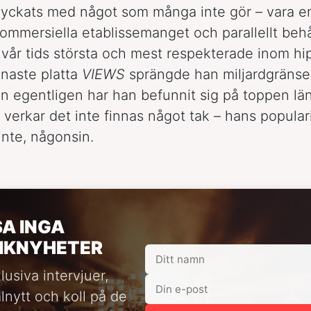
lyckats med något som många inte gör – vara e
ommersiella etablissemanget och parallellt behål
vår tids största och mest respekterade inom hi
naste platta
VIEWS
sprängde han miljardgränse
n egentligen har han befunnit sig på toppen lä
 verkar det inte finnas något tak – hans popular
inte, någonsin.
SA INGA
IKNYHETER
lusiva intervjuer,
alnytt och koll på de