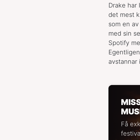
Drake har 
det mest k
som en av 
med sin se
Spotify me
Egentligen
avstannar 
MIS
MUS
Få exk
festiv