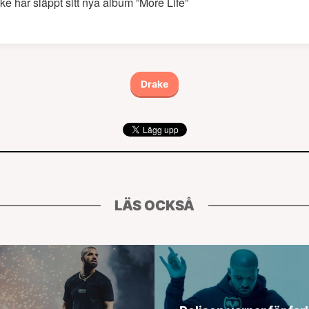
ke har släppt sitt nya album ”More Life”
Drake
LÄS OCKSÅ