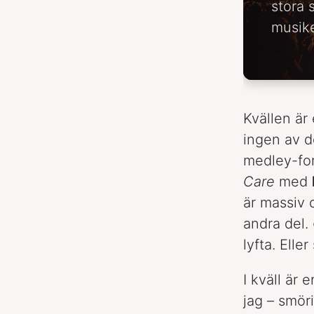
stora 
musike
Kvällen är
ingen av d
medley-for
Care
med
är massiv 
andra del.
lyfta. Elle
I kväll är
jag – smör