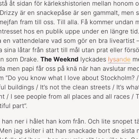
stå åt sidan för kärlekshistorien mellan honom 
t Drizzy är en snackepåse är sen gammalt, men sk
mejfan fram till oss. Till alla. Få kommer undan 
intresset hos en publik uppe under en längre tid
a en vattendelare vad som gör en bra liveartist –
 sina låtar från start till mål utan prat eller för
en som Drake.
The Weeknd
lyckades
lysande
me
a men papi får oss på knä när han avslutar me
m ”Do you know what I love about Stockholm? / I
ul buildings / It’s not the clean streets / It’s wha
t / I see people from all places and all races / 
ful part”.
 han ner i hålet han kom från. Och lite snopet t
Men jag skiter i att han snackade bort de sista