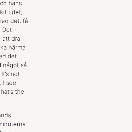
och hans
it i det,
med det, få
. Det
 att dra
söka närma
d det
d något så
t’s not
t I see
That’s the
änds
 minuterna