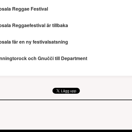
sala Reggae Festival
sala Reggaefestival är tillbaka
sala får en ny festivalsatsning
nningtorock och Gnučči till Department