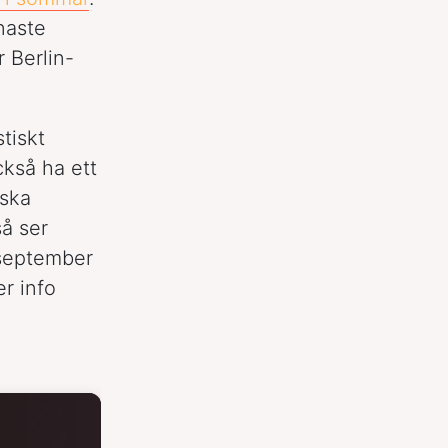
naste
r Berlin-
tiskt
kså ha ett
nska
å ser
3 september
r info