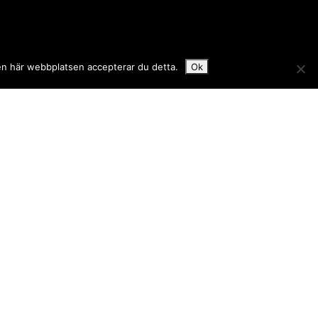
den här webbplatsen accepterar du detta.
Ok
 logotyp här? Kontakta oss.