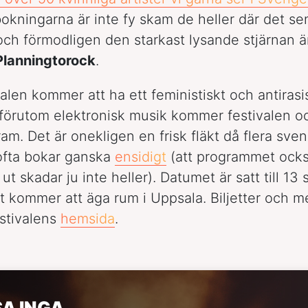
okningarna är inte fy skam de heller där det se
 och förmodligen den starkast lysande stjärnan ä
Planningtorock
.
alen kommer att ha ett feministiskt och antirasis
förutom elektronisk musik kommer festivalen oc
am. Det är onekligen en frisk fläkt då flera sve
 ofta bokar ganska
ensidigt
(att programmet ocks
 ut skadar ju inte heller). Datumet är satt till 1
t kommer att äga rum i Uppsala. Biljetter och me
estivalens
hemsida
.
SA INGA