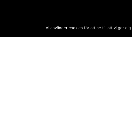
Vi använder cookies för att se till att vi ger
Till hotelspecials.se
hotell i göteborg
© 2026 Festivalrykten
Kontakta oss:
redaktion@festivalrykten.se