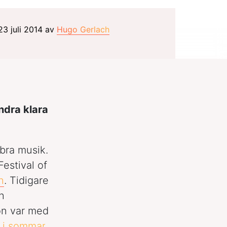
23 juli 2014 av
Hugo Gerlach
ndra klara
 bra musik.
estival of
h
. Tidigare
h
hon var med
e i sommar
.