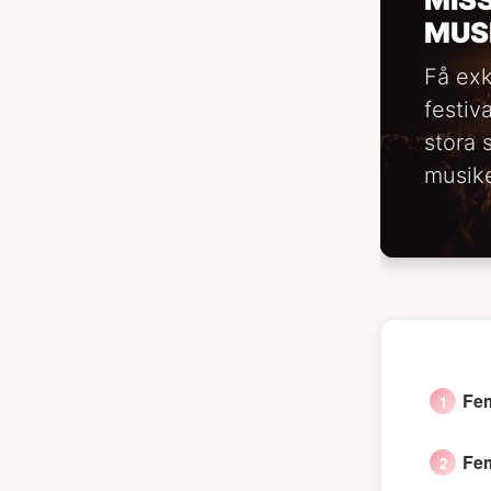
MUS
Få exk
festiv
stora 
musike
Fem
Fem