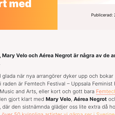
rt med
Publicerad: 
, Mary Velo och Aérea Negrot är några av de a
.
ltid glada när nya arrangörer dyker upp och bokar
i raden är Femtech Festival – Uppsala Feminist F
 Music and Arts, eller kort och gott bara
Femtec
alen gjort klart med
Mary Velo
,
Aérea Negrot
oc
, där den sistnämnda glädjer oss lite extra då 
a över 50 kvinnliga artister vi gärna ser i Sverig