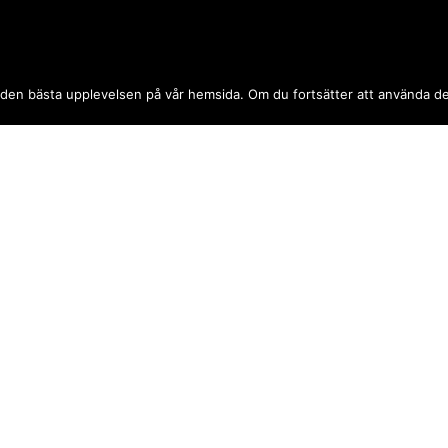
 dig den bästa upplevelsen på vår hemsida. Om du fortsätter att använda 
SPONSORER & SAMARBETEN
Din