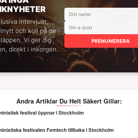
IKNYHETER
lusiva intervjuer,
alnytt och koll på de
släppen. Vi ger dig
PRENUMERERA
n, direkt i inkorgen.
Andra Artiklar Du Helt Säkert Gillar:
inistisk festival öppnar i Stockholm
inistiska festivalen Femtech tillbaka i Stockholm