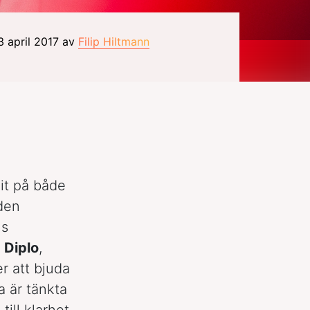
3 april 2017 av
Filip Hiltmann
dit på både
 den
ns
,
Diplo
,
r att bjuda
a är tänkta
till klarhet