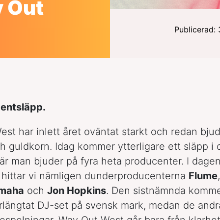
y Out
Publicerad: 
centsläpp.
st har inlett året oväntat starkt och redan bju
 guldkorn. Idag kommer ytterligare ett släpp i
är man bjuder på fyra heta producenter. I dage
p hittar vi nämligen dunderproducenterna
Flume
amaha
och
Jon Hopkins
. Den sistnämnda komme
erlängtat DJ-set på svensk mark, medan de andr
vespelningar. Way Out West går bara från klarhet 