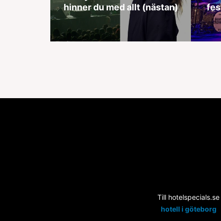
hinner du med allt (nästan)
fes
Till hotelspecials.se
hotell i göteborg