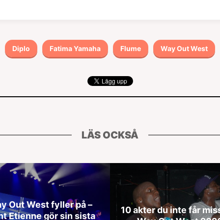
Diplo
Fatima Yamaha
Flume
Way Out West
LÄS OCKSÅ
y Out West fyller på –
10 akter du inte får mis
nt Etienne gör sin sista