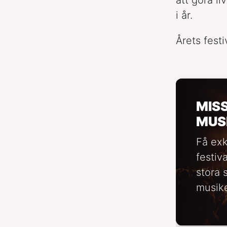
i år.
Årets fest
MIS
MUS
Få exk
festiv
stora 
musike