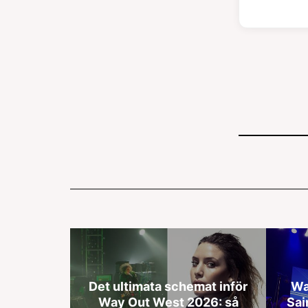
Det ultimata schemat inför
Wa
Way Out West 2026: så
Sai