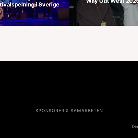
Way Out West 202
tivalspelning i Sverige
SPONSORER & SAMARBETEN
Din