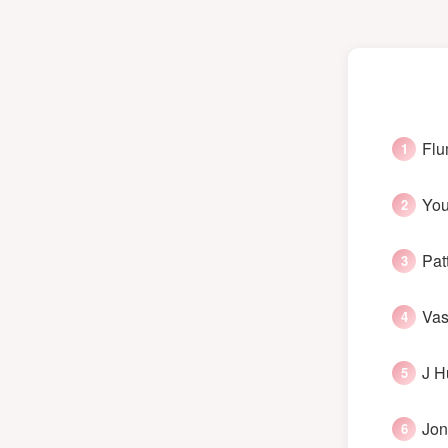
Flu
You
Pat
Vas
J H
Jon