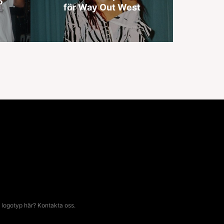
6
för Way Out West
 logotyp här? Kontakta oss.