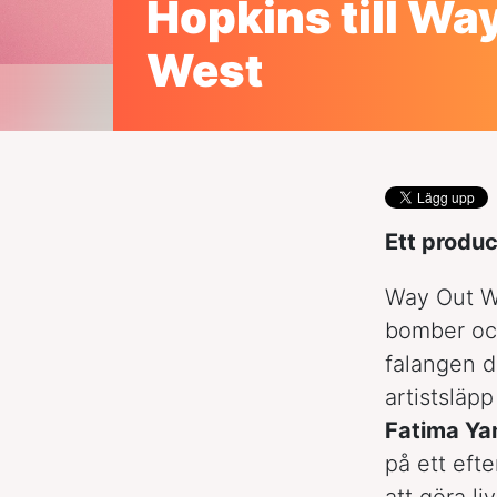
Hopkins till Wa
West
Ett produ
Way Out We
bomber och
falangen d
artistsläp
Fatima Y
på ett eft
att göra li