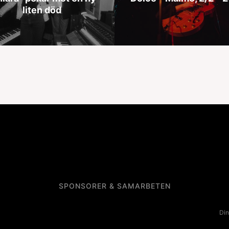
liten död
SPONSORER & SAMARBETEN
Din