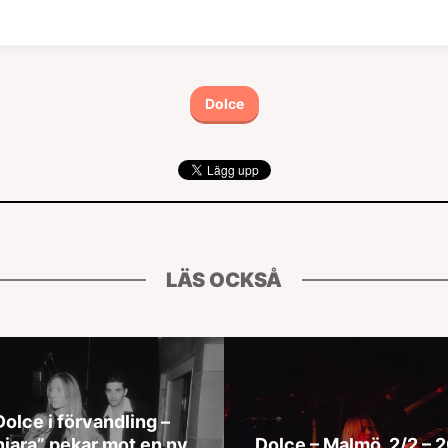
Dolce
LÄS OCKSÅ
Dolce i förvandling –
niara” pekar mot en ny
Dolce – Malmö, 2/2 – 