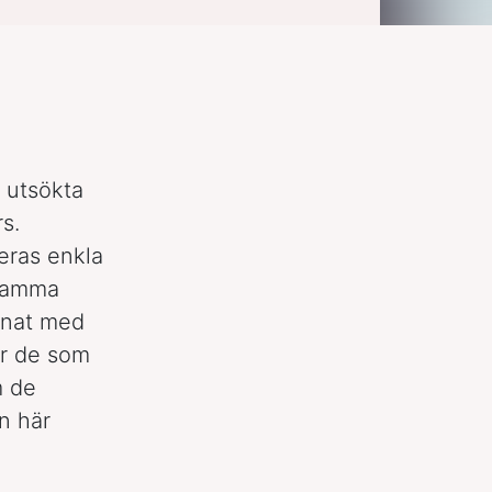
s utsökta
s.
eras enkla
 samma
nnat med
ör de som
m de
n här