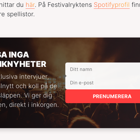
hittar du
här
. På Festivalryktens
Spotifyprofil
fin
re spellistor.
SA INGA
IKNYHETER
lusiva intervjuer,
alnytt och koll på de
släppen. Vi ger dig
PRENUMERERA
n, direkt i inkorgen.