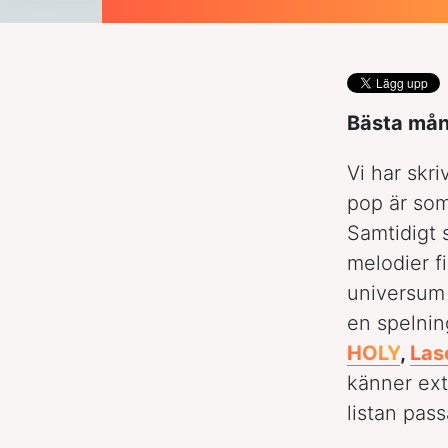
Bästa må
Vi har sk
pop är som
Samtidigt 
melodier f
universu
en spelnin
HOLY
,
Las
känner ext
listan pas