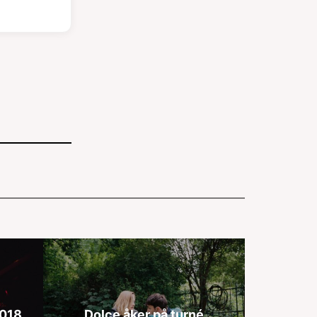
2018
Dolce åker på turné