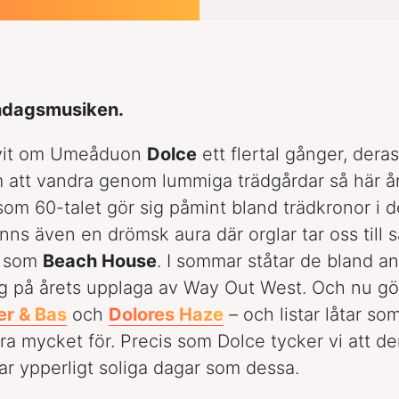
ndagsmusiken.
rivit om Umeåduon
Dolce
ett flertal gånger, dera
 att vandra genom lummiga trädgårdar så här år
som 60-talet gör sig påmint bland trädkronor i d
inns även en drömsk aura där orglar tar oss till
m som
Beach House
. I sommar ståtar de bland a
g på årets upplaga av Way Out West. Och nu g
er & Bas
och
Dolores Haze
– och listar låtar so
ra mycket för. Precis som Dolce tycker vi att de
sar ypperligt soliga dagar som dessa.