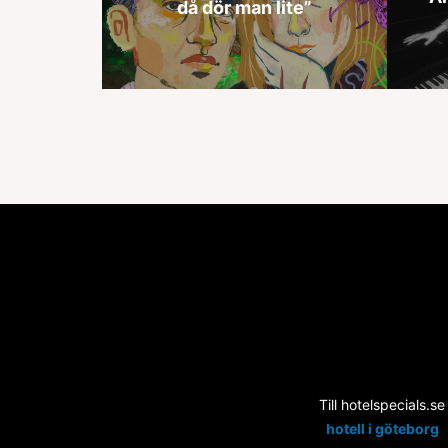
då dör man lite”
Till hotelspecials.se
hotell i göteborg