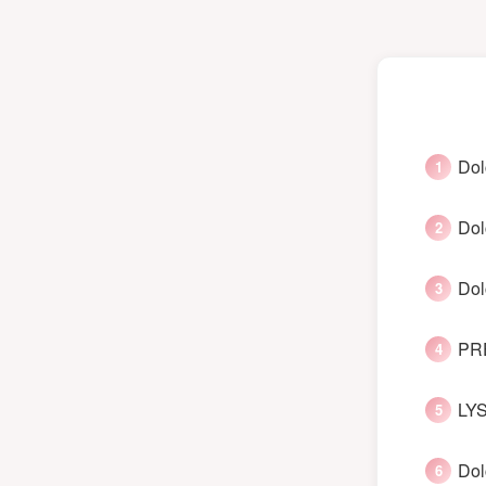
Dol
Dol
Dol
PRE
LYS
Dol