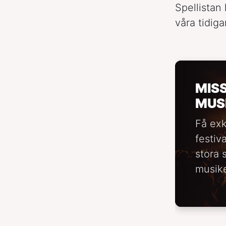
Spellistan 
våra tidiga
MIS
MUS
Få exk
festiv
stora 
musike