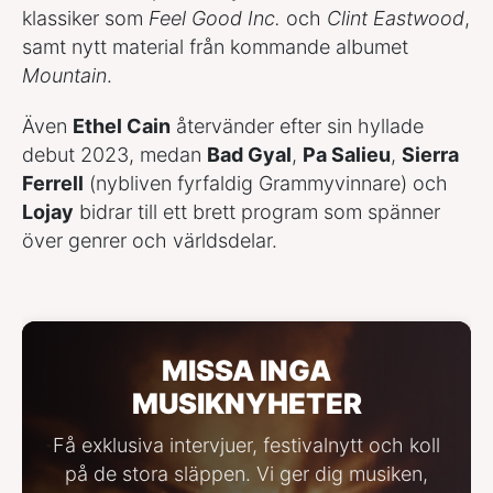
klassiker som
Feel Good Inc.
och
Clint Eastwood
,
samt nytt material från kommande albumet
Mountain
.
Även
Ethel Cain
återvänder efter sin hyllade
debut 2023, medan
Bad Gyal
,
Pa Salieu
,
Sierra
Ferrell
(nybliven fyrfaldig Grammyvinnare) och
Lojay
bidrar till ett brett program som spänner
över genrer och världsdelar.
MISSA INGA
MUSIKNYHETER
Få exklusiva intervjuer, festivalnytt och koll
på de stora släppen. Vi ger dig musiken,