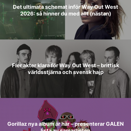
Det ultimata schemat inför Way Out West
2026: så hinner du med allt (nästan)
Fler akter klara för Way Out West – brittisk
världsstjärna och svensk hajp
Gorillaz nya album är här – presenterar GALEN
lista av samarbeten