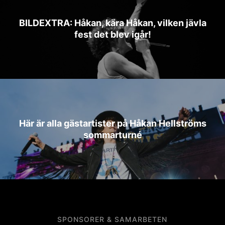
BILDEXTRA: Håkan, kära Håkan, vilken jävla
fest det blev igår!
Här är alla gästartister på Håkan Hellströms
sommarturné
SPONSORER & SAMARBETEN