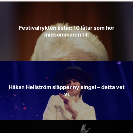
Festivalrykten listar: 10 låtar som hör
midsommaren till
Håkan Hellström släpper ny singel – detta vet
vi