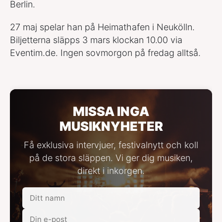
Berlin.
27 maj spelar han på Heimathafen i Neukölln.
Biljetterna släpps 3 mars klockan 10.00 via
Eventim.de. Ingen sovmorgon på fredag alltså.
MISSA INGA
MUSIKNYHETER
Få exklusiva intervjuer, festivalnytt och koll
på de stora släppen. Vi ger dig musiken,
direkt i inkorgen.