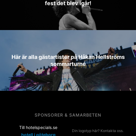
fest det blev igår!
Här är alla gästartister på Håkan Hellströms
sommarturné
SPONSORER & SAMARBETEN
Till hotelspecials.se
Din logotyp här? Kontakta oss.
hotell i göteborg