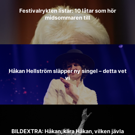
Festivalrykten listar: 10 låtar som hör
midsommaren till
Håkan Hellström släpper ny singel – detta vet
vi
BILDEXTRA: Håkan, kära Håkan, vilken jävla