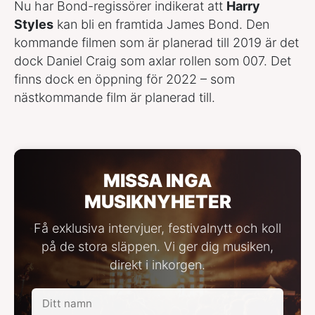
Nu har Bond-regissörer indikerat att
Harry
Styles
kan bli en framtida James Bond. Den
kommande filmen som är planerad till 2019 är det
dock Daniel Craig som axlar rollen som 007. Det
finns dock en öppning för 2022 – som
nästkommande film är planerad till.
MISSA INGA
MUSIKNYHETER
Få exklusiva intervjuer, festivalnytt och koll
på de stora släppen. Vi ger dig musiken,
direkt i inkorgen.