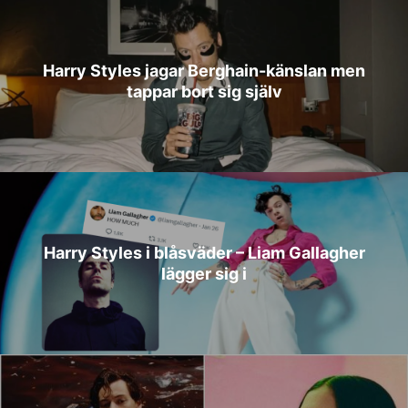
Harry Styles jagar Berghain-känslan men
tappar bort sig själv
Harry Styles i blåsväder – Liam Gallagher
lägger sig i