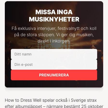
MISSA INGA
MUSIKNYHETER
Få exklusiva intervjuer, festivalnytt och koll
på de stora släppen. Vi ger dig musiken,
direkt i inkorgen.
PRENUMERERA
How to Dress Well spelar också i Sverige strax
efter albumsläppet – närmare bestämt 25 oktober