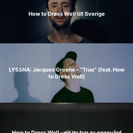
How to Dress Well till Sverige
LYSSNA: Jacques Greene – ”True” (feat. How
to Dress Well)
How to Dress Well – en ny typ av egenvård