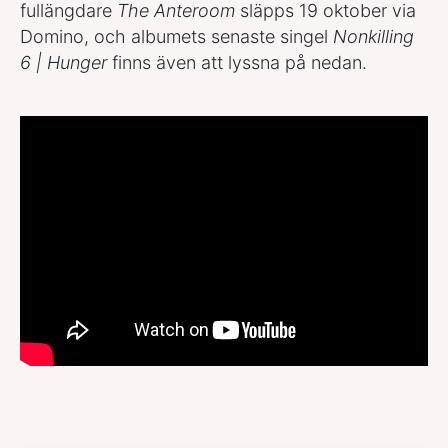
fullängdare
The Anteroom
släpps 19 oktober via
Domino, och albumets senaste singel
Nonkilling
6 | Hunger
finns även att lyssna på nedan.