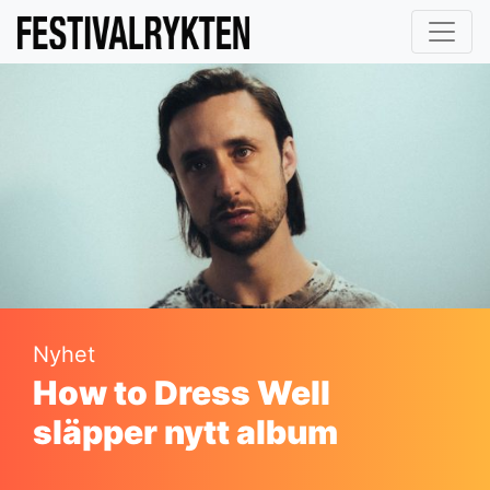
Nyhet
How to Dress Well
släpper nytt album