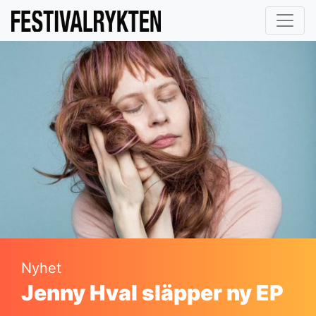
Nyhet
Jenny Hval släpper ny EP