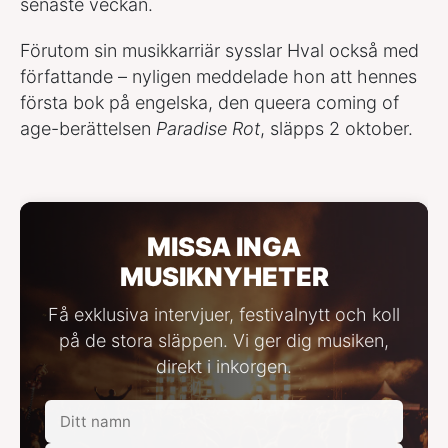
senaste veckan.
Förutom sin musikkarriär sysslar Hval också med
författande – nyligen meddelade hon att hennes
första bok på engelska, den queera coming of
age-berättelsen
Paradise Rot
, släpps 2 oktober.
MISSA INGA
MUSIKNYHETER
Få exklusiva intervjuer, festivalnytt och koll
på de stora släppen. Vi ger dig musiken,
direkt i inkorgen.