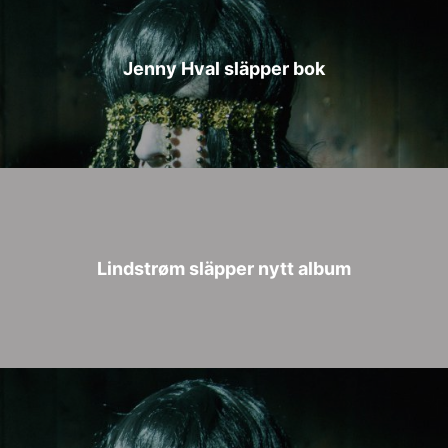
Jenny Hval släpper bok
Lindstrøm släpper nytt album