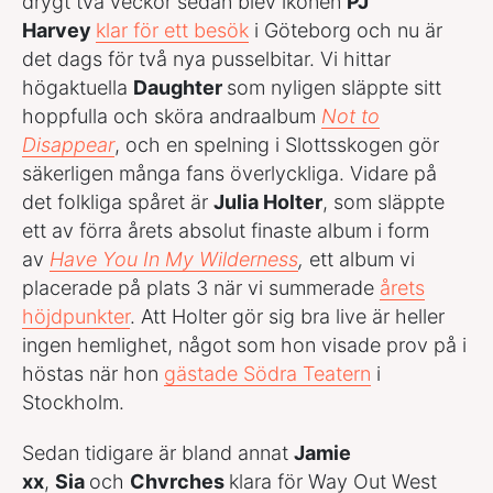
drygt två veckor sedan blev ikonen
PJ
Harvey
klar för ett besök
i Göteborg och nu är
det dags för två nya pusselbitar. Vi hittar
högaktuella
Daughter
som nyligen släppte sitt
hoppfulla och sköra andraalbum
Not to
Disappear
, och en spelning i Slottsskogen gör
säkerligen många fans överlyckliga. Vidare på
det folkliga spåret är
Julia Holter
, som släppte
ett av förra årets absolut finaste album i form
av
Have You In My Wilderness
,
ett album vi
placerade på plats 3 när vi summerade
årets
höjdpunkter
. Att Holter gör sig bra live är heller
ingen hemlighet, något som hon visade prov på i
höstas när hon
gästade Södra Teatern
i
Stockholm.
Sedan tidigare är bland annat
Jamie
xx
,
Sia
och
Chvrches
klara för Way Out West