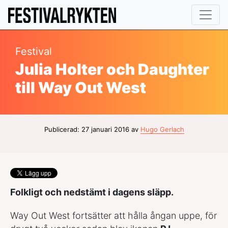
Festival
Julia Holter och Daughter
till Way Out West
Publicerad: 27 januari 2016 av
Hugo Gerlach
Folkligt och nedstämt i dagens släpp.
Way Out West fortsätter att hålla ångan uppe, för