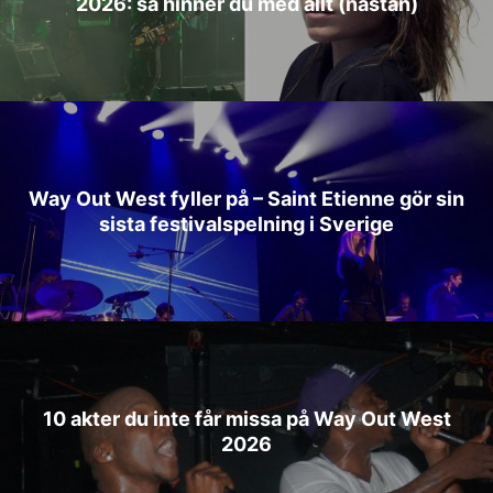
2026: så hinner du med allt (nästan)
Way Out West fyller på – Saint Etienne gör sin
sista festivalspelning i Sverige
10 akter du inte får missa på Way Out West
2026