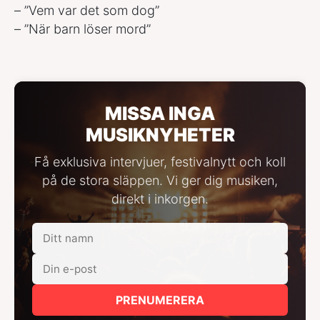
– ”Vem var det som dog”
– ”När barn löser mord”
MISSA INGA
MUSIKNYHETER
Få exklusiva intervjuer, festivalnytt och koll
på de stora släppen. Vi ger dig musiken,
direkt i inkorgen.
PRENUMERERA