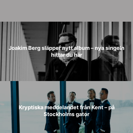
Joakim Berg släpper nytt album – nya singeln
hittar du här
Kryptiska meddelandet från Kent – på
Stockholms gator