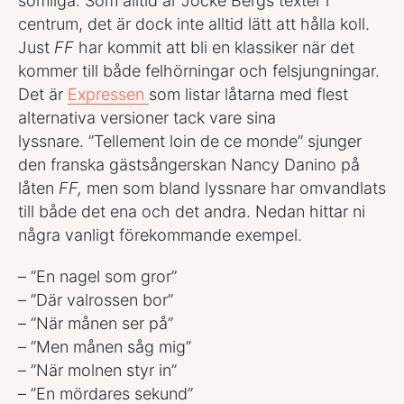
somliga. Som alltid är Jocke Bergs texter i
centrum, det är dock inte alltid lätt att hålla koll.
Just
FF
har kommit att bli en klassiker när det
kommer till både felhörningar och felsjungningar.
Det är
Expressen
som listar låtarna med flest
alternativa versioner tack vare sina
lyssnare. ”Tellement loin de ce monde” sjunger
den franska gästsångerskan Nancy Danino på
låten
FF,
men som bland lyssnare har omvandlats
till både det ena och det andra. Nedan hittar ni
några vanligt förekommande exempel.
– ”En nagel som gror”
– ”Där valrossen bor”
– ”När månen ser på”
– ”Men månen såg mig”
– ”När molnen styr in”
– ”En mördares sekund”