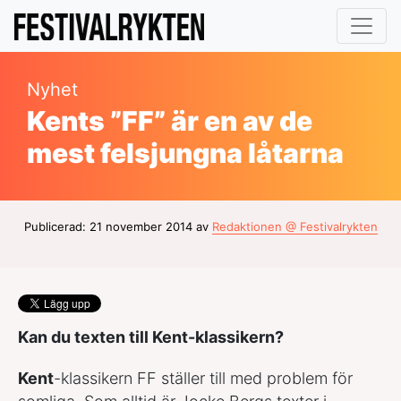
Nyhet
Kents ”FF” är en av de
mest felsjungna låtarna
Publicerad: 21 november 2014 av
Redaktionen @ Festivalrykten
Kan du texten till Kent-klassikern?
Kent
-klassikern
FF
ställer till med problem för