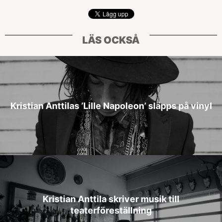
LÄS OCKSÅ
Kristian Anttilas ’Lille Napoleon’ släpps på vinyl
Kristian Anttila skriver musik till
teaterföreställning