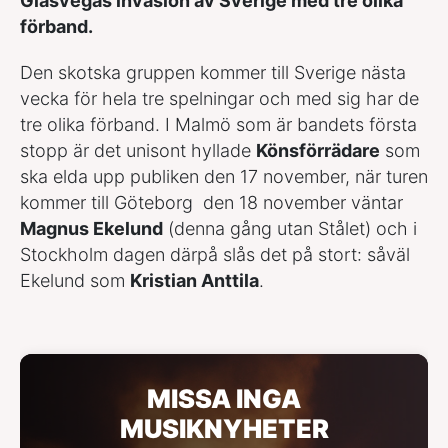
Glasvegas invasion av Sverige med tre olika
förband.
Den skotska gruppen kommer till Sverige nästa
vecka för hela tre spelningar och med sig har de
tre olika förband. I Malmö som är bandets första
stopp är det unisont hyllade
Könsförrädare
som
ska elda upp publiken den 17 november, när turen
kommer till Göteborg den 18 november väntar
Magnus Ekelund
(denna gång utan Stålet) och i
Stockholm dagen därpå slås det på stort: såväl
Ekelund som
Kristian Anttila
.
MISSA INGA
MUSIKNYHETER