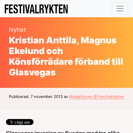
Nyhet
Kristian Anttila, Magnus
Ekelund och
Könsförrädare förband till
Glasvegas
Publicerad: 7 november 2013 av
Redaktionen @ Festivalrykten