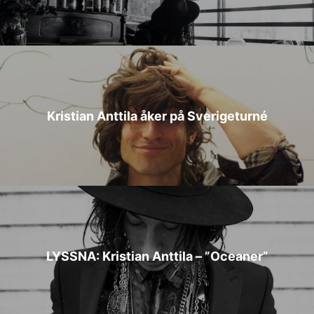
Kristian Anttila åker på Sverigeturné
LYSSNA: Kristian Anttila – ”Oceaner”