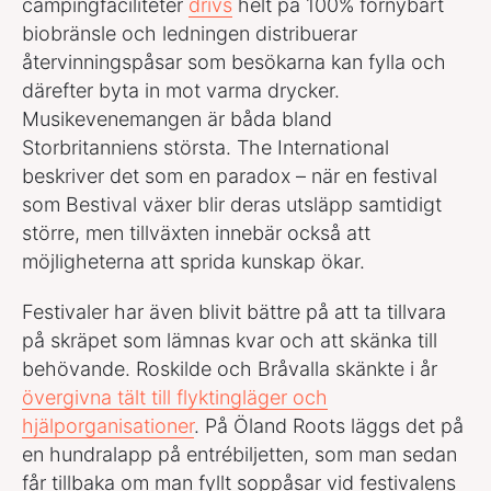
campingfaciliteter
drivs
helt på 100% förnybart
biobränsle och ledningen distribuerar
återvinningspåsar som besökarna kan fylla och
därefter byta in mot varma drycker.
Musikevenemangen är båda bland
Storbritanniens största. The International
beskriver det som en paradox – när en festival
som Bestival växer blir deras utsläpp samtidigt
större, men tillväxten innebär också att
möjligheterna att sprida kunskap ökar.
Festivaler har även blivit bättre på att ta tillvara
på skräpet som lämnas kvar och att skänka till
behövande. Roskilde och Bråvalla skänkte i år
övergivna tält till flyktingläger och
hjälporganisationer
. På Öland Roots läggs det på
en hundralapp på entrébiljetten, som man sedan
får tillbaka om man fyllt soppåsar vid festivalens