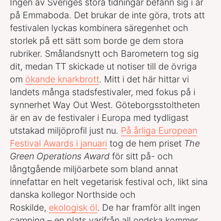
Ingen av Sveriges stora tidningar befann sig i år
på Emmaboda. Det brukar de inte göra, trots att
festivalen lyckas kombinera säregenhet och
storlek på ett sätt som borde ge dem stora
rubriker. Smålandsnytt och Barometern tog sig
dit, medan TT skickade ut notiser till de övriga
om
ökande knarkbrott
. Mitt i det här hittar vi
landets många stadsfestivaler, med fokus på i
synnerhet Way Out West. Göteborgsstoltheten
är en av de festivaler i Europa med tydligast
utstakad miljöprofil just nu.
På årliga European
Festival Awards i januari
tog de hem priset
The
Green Operations Award
för sitt på- och
långtgående miljöarbete som bland annat
innefattar en helt vegetarisk festival och, likt sina
danska kollegor Northside och
Roskilde,
ekologisk öl
. De har framför allt ingen
camping – en plats varifrån all ondska kommer,