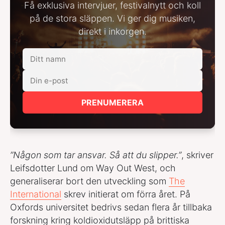
Få exklusiva intervjuer, festivalnytt och koll
på de stora släppen. Vi ger dig musiken,
direkt i inkorgen.
PRENUMERERA
”Någon som tar ansvar. Så att du slipper.”
, skriver
Leifsdotter Lund om Way Out West, och
generaliserar bort den utveckling som
The
International
skrev initierat om förra året. På
Oxfords universitet bedrivs sedan flera år tillbaka
forskning kring koldioxidutsläpp på brittiska