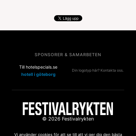
SPONSORER & SAMARBETEN
Till hotelspecials.se
Din logotyp här? Kontakta oss.
hotell i göteborg
© 2026 Festivalrykten
Kontakta oss:
redaktion@festivalrykten.se
Vi använder cookies för att se till att vi ger dig den bästa