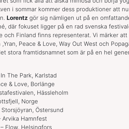
 året som fick alla att älska mimosa och börja yo
Även i sommar kommer dess produktioner att n
en.
Lorentz
gör sig nämligen ut på en omfattand
rné, där fokuset ligger på en rad svenska festiva
 och Finland finns representerat. Vi märker att 
 ,Yran, Peace & Love, Way Out West och Popag
et stora framtidsnamnet som är på en hel gene
 In The Park, Karlstad
eace & Love, Borlänge
estafestivalen, Hässleholm
lottsfjell, Norge
– Storsjöyran, Östersund
– Arvika Hamnfest
 – Flow, Helsingfors