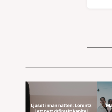
Ljuset innan natten: Lorentz
Ma
i ett nytt drömskt kapitel