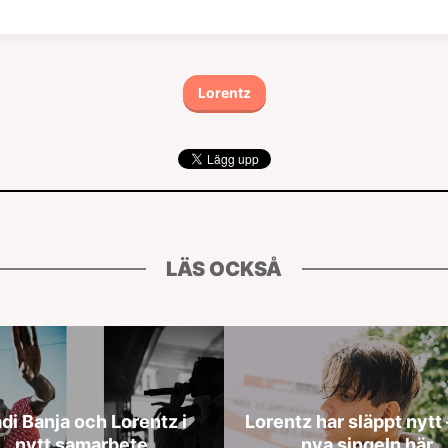
Lorentz
LÄS OCKSÅ
di Banja och Lorentz i
Lorentz har släppt nytt 
nytt samarbete
nya singeln här