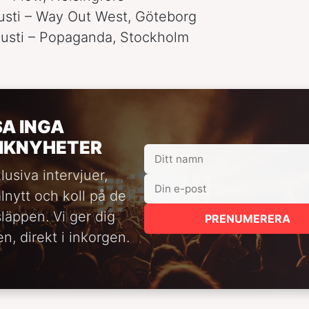
usti – Way Out West, Göteborg
gusti – Popaganda, Stockholm
SA INGA
IKNYHETER
lusiva intervjuer,
alnytt och koll på de
släppen. Vi ger dig
PRENUMERERA
n, direkt i inkorgen.