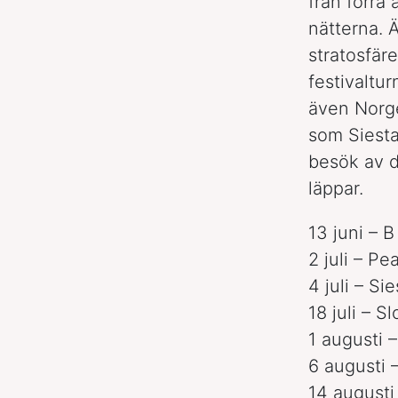
från förra
nätterna. 
stratosfär
festivaltu
även Norge
som Siesta
besök av d
läppar.
13 juni – B
2 juli – P
4 juli – Si
18 juli – S
1 augusti 
6 augusti 
14 augusti