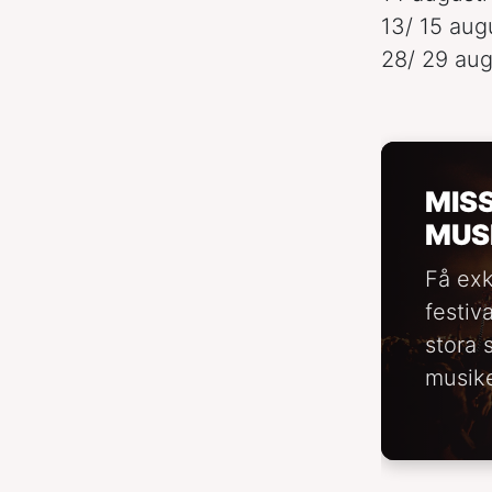
13/ 15 aug
28/ 29 au
MIS
MUS
Få exk
festiv
stora 
musike