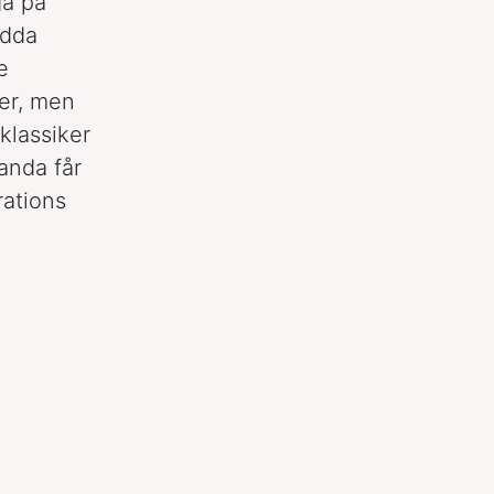
ga på
udda
e
ler, men
klassiker
anda får
rations