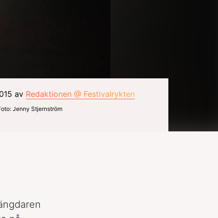
2015 av
Redaktionen @ Festivalrykten
Foto: Jenny Stjernström
längdaren