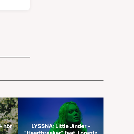
– hör
LYSSNA: Little Jinder –
”Heartbreaker” feat. Lorentz