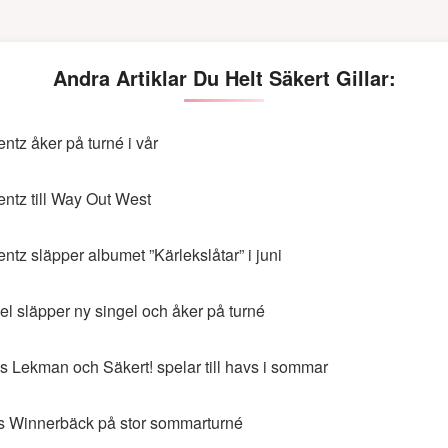
Andra Artiklar Du Helt Säkert Gillar:
entz åker på turné i vår
entz till Way Out West
entz släpper albumet ”Kärlekslåtar” i juni
eel släpper ny singel och åker på turné
s Lekman och Säkert! spelar till havs i sommar
s Winnerbäck på stor sommarturné