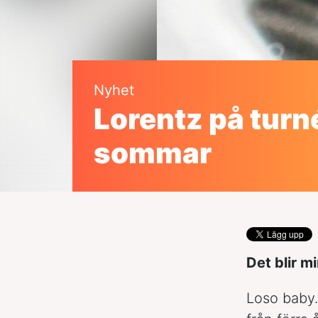
Nyhet
Lorentz på turné
sommar
Det blir m
Loso baby.