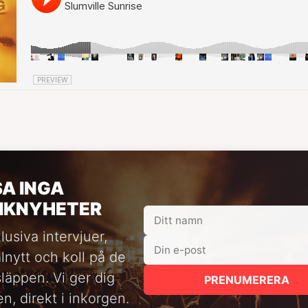
SA INGA
IKNYHETER
lusiva intervjuer,
alnytt och koll på de
släppen. Vi ger dig
PRENUMERERA
n, direkt i inkorgen.