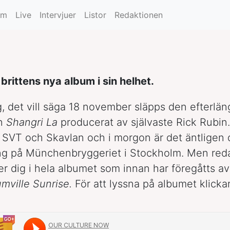
um
Live
Intervjuer
Listor
Redaktionen
brittens nya album i sin helhet.
 det vill säga 18 november släpps den efterlän
en
Shangri La
producerat av självaste Rick Rubin. 
 SVT och Skavlan och i morgon är det äntligen 
ng på Münchenbryggeriet i Stockholm. Men red
er dig i hela albumet som innan har föregåtts av
umville Sunrise.
För att lyssna på albumet klicka