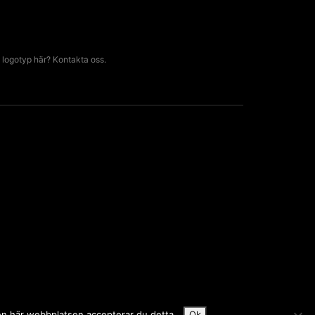
 logotyp här? Kontakta oss.
den här webbplatsen accepterar du detta.
Ok