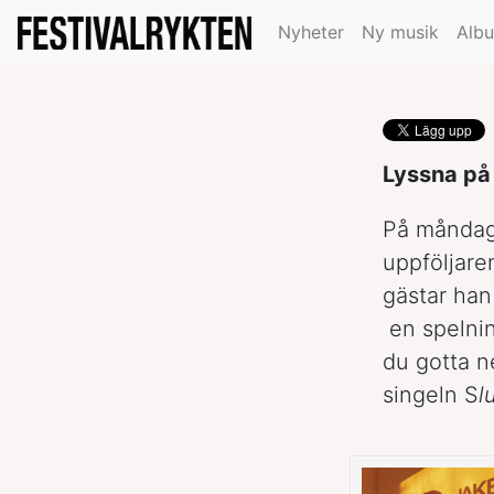
”Shangri La”
Nyheter
Ny musik
Alb
Lyssna på 
På måndag,
uppföljar
gästar han
en spelni
du gotta n
singeln S
l