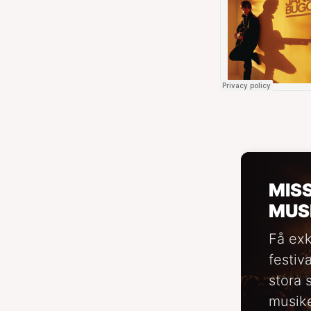
MIS
MUS
Få exk
festiv
stora 
musike