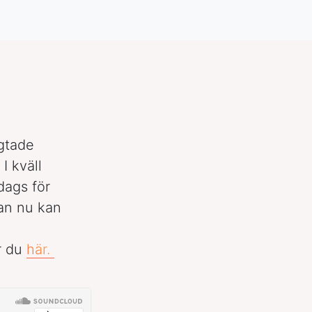
gtade
I kväll
dags för
an nu kan
r du
här.