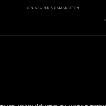
SPONSORER & SAMARBETEN
Din
 dig den bästa upplevelsen på vår hemsida. Om du fortsätter att använda 