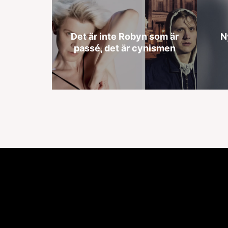
Det är inte Robyn som är
N
passé, det är cynismen