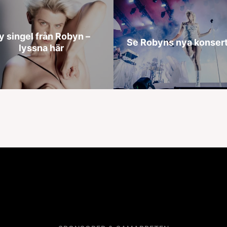
y singel från Robyn –
Se Robyns nya konsert
lyssna här