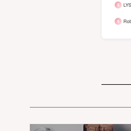
LYS
Rob