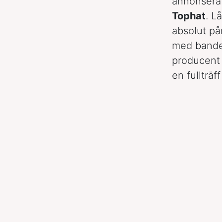
annonserat
Tophat
. L
absolut på
med band
producent 
en fullträ