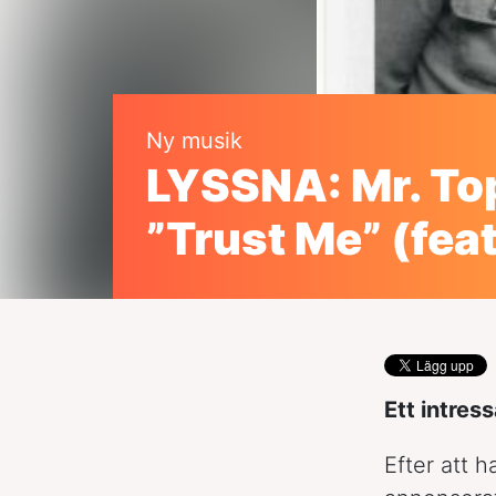
Ny musik
LYSSNA: Mr. To
”Trust Me” (fea
Ett intres
Efter att 