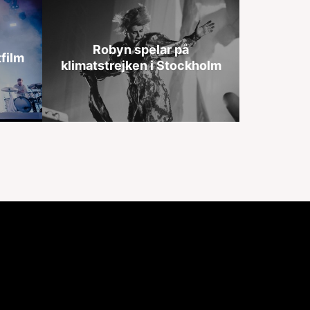
Robyn spelar på
film
klimatstrejken i Stockholm