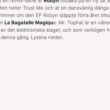
 en remix-serie är
Robyn
tillbaka på en ny låt 
åten heter Trust Me och är en dansvänlig däng
minner om den EP Robyn släppte förra året til
et
La Bagatelle Magiqu
e. Mr. Tophat är en väl
av det elektroniska slaget, och som verkligen ha
ff denna gång. Lyssna nedan.