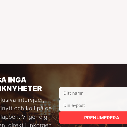
SA INGA
IKNYHETER
lusiva intervjuer,
alnytt och koll på de
släppen. Vi ger dig
PRENUMERERA
n, direkt i inkorgen.