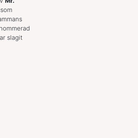
av
Mr.
a som
lsammans
renommerad
r slagit