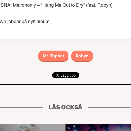
SNA: Metronomy – ”Hang Me Out to Dry” (feat. Robyn)
yn jobbar på nytt album
Mr. Tophat
Robyn
LÄS OCKSÅ