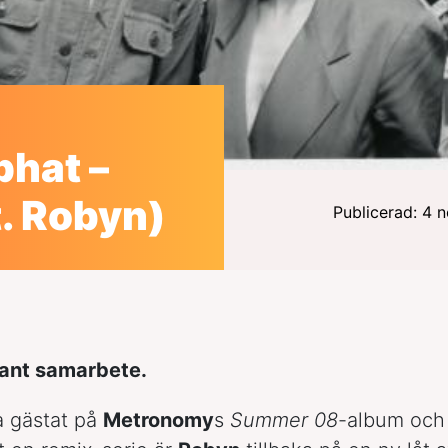
phat –
t. Robyn)
Publicerad: 4
sant samarbete.
ha gästat på
Metronomy
s
Summer 08
-album och