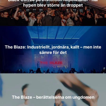
hypen blev större än droppet
The Blaze: Industriellt, jordnära, kallt – men inte
sämre för det
The Blaze – berättelserna om ungdomen