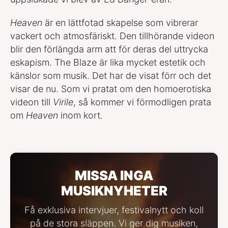
Heaven
är en lättfotad skapelse som vibrerar
vackert och atmosfäriskt. Den tillhörande videon
blir den förlängda arm att för deras del uttrycka
eskapism. The Blaze är lika mycket estetik och
känslor som musik. Det har de visat förr och det
visar de nu. Som vi pratat om den homoerotiska
videon till
Virile
, så kommer vi förmodligen prata
om
Heaven
inom kort.
MISSA INGA
MUSIKNYHETER
Få exklusiva intervjuer, festivalnytt och koll
på de stora släppen. Vi ger dig musiken,