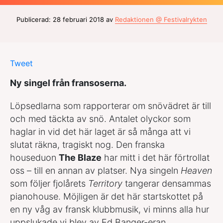
Publicerad: 28 februari 2018 av
Redaktionen @ Festivalrykten
Tweet
Ny singel från fransoserna.
Löpsedlarna som rapporterar om snövädret är till
och med täckta av snö. Antalet olyckor som
haglar in vid det här laget är så många att vi
slutat räkna, tragiskt nog. Den franska
houseduon
The Blaze
har mitt i det här förtrollat
oss – till en annan av platser. Nya singeln
Heaven
som följer fjolårets
Territory
tangerar densammas
pianohouse. Möjligen är det här startskottet på
en ny våg av fransk klubbmusik, vi minns alla hur
uppslukade vi blev av Ed Banger-eran.