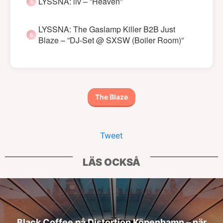
LYSSNA: liv – ”Heaven”
LYSSNA: The Gaslamp Killer B2B Just
Blaze – ”DJ-Set @ SXSW (Boiler Room)”
The Blaze
Tweet
LÄS OCKSÅ
Black Coffee på Distortion Köpenhamn – när