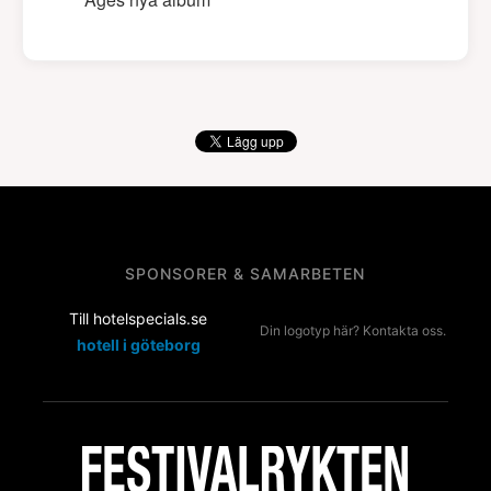
SPONSORER & SAMARBETEN
Till hotelspecials.se
Din logotyp här? Kontakta oss.
hotell i göteborg