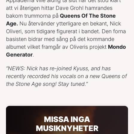
Applåderna ville aldrig ta slut när det stod klart
att vi återigen hittar Dave Grohl hamrandes
bakom trummorna på
Queens Of The Stone
Age.
Nu återvänder ytterligare en bekant, Nick
Oliveri, som tidigare figurerat i bandet. Den forna
basisten bidrar med sång på det kommande
albumet vilket framgår av Oliveris projekt
Mondo
Generator
.
”NEWS: Nick has re-joined Kyuss, and has
recently recorded his vocals on a new Queens of
the Stone Age song! Stay tuned.”
MISSA INGA
MUSIKNYHETER