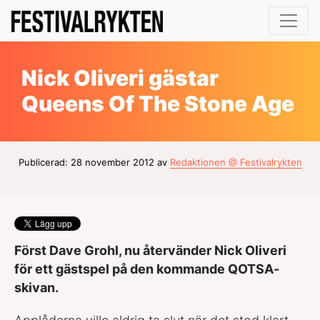
Nick Oliveri gästar
Queens Of The Stone Age
Publicerad: 28 november 2012 av
Redaktionen @ Festivalrykten
Först Dave Grohl, nu återvänder Nick Oliveri
för ett gästspel på den kommande QOTSA-
skivan.