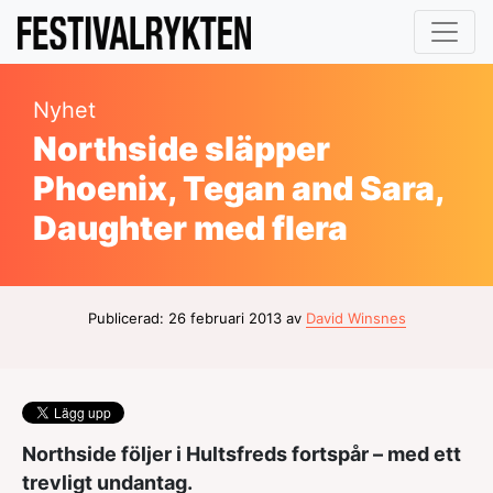
Nyhet
Northside släpper
Phoenix, Tegan and Sara,
Daughter med flera
Publicerad: 26 februari 2013 av
David Winsnes
Northside följer i Hultsfreds fortspår – med ett
trevligt undantag.