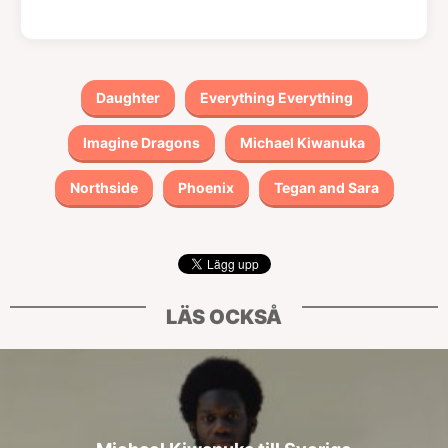
Daughter
Everything Everything
Imagine Dragons
Michael Kiwanuka
Northside
Phoenix
Tegan and Sara
LÄS OCKSÅ