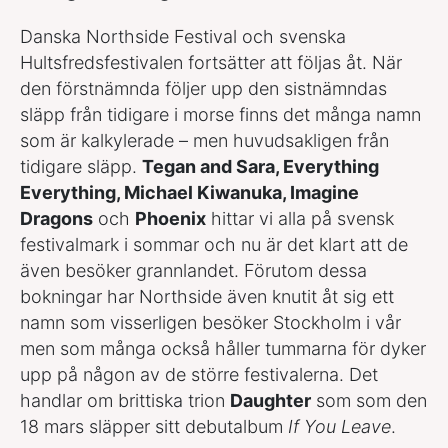
Danska Northside Festival och svenska
Hultsfredsfestivalen fortsätter att följas åt. När
den förstnämnda följer upp den sistnämndas
släpp från tidigare i morse finns det många namn
som är kalkylerade – men huvudsakligen från
tidigare släpp.
Tegan and Sara, Everything
Everything, Michael Kiwanuka, Imagine
Dragons
och
Phoenix
hittar vi alla på svensk
festivalmark i sommar och nu är det klart att de
även besöker grannlandet. Förutom dessa
bokningar har Northside även knutit åt sig ett
namn som visserligen besöker Stockholm i vår
men som många också håller tummarna för dyker
upp på någon av de större festivalerna. Det
handlar om brittiska trion
Daughter
som som den
18 mars släpper sitt debutalbum
If You Leave
.