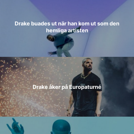
Drake buades ut när han kom ut som den
hemliga artisten
Drake åker på Europaturné