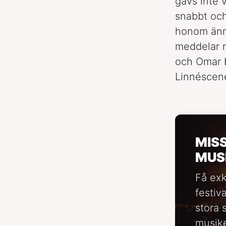
gavs inte 
snabbt och
honom änn
meddelar n
och Omar b
Linnéscene
MIS
MUS
Få exk
festiv
stora 
musike