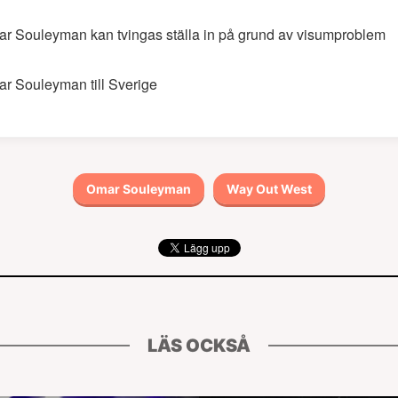
r Souleyman kan tvingas ställa in på grund av visumproblem
r Souleyman till Sverige
Omar Souleyman
Way Out West
LÄS OCKSÅ