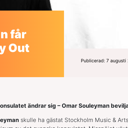
n får
ay Out
Publicerad: 7 august
onsulatet ändrar sig – Omar Souleyman bevilj
leyman
skulle ha gästat Stockholm Music & Art