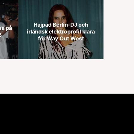
Hajpad Berlin-DJ och
sa på
irländsk elektroprofil klara
6
för Way Out West