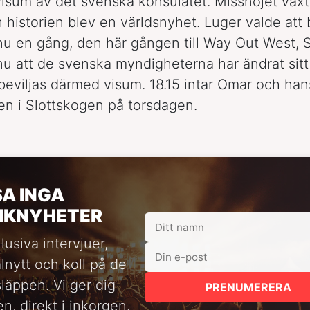
visum av det svenska konsulatet. Missnöjet växt
 historien blev en världsnyhet. Luger valde att
u en gång, den här gången till Way Out West, 
u att de svenska myndigheterna har ändrat sitt
eviljas därmed visum. 18.15 intar Omar och han
n i Slottskogen på torsdagen.
SA INGA
IKNYHETER
lusiva intervjuer,
alnytt och koll på de
släppen. Vi ger dig
PRENUMERERA
n, direkt i inkorgen.