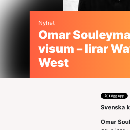
Nyhet
Omar Souleyma
visum – lirar W
West
Svenska k
Omar Sou