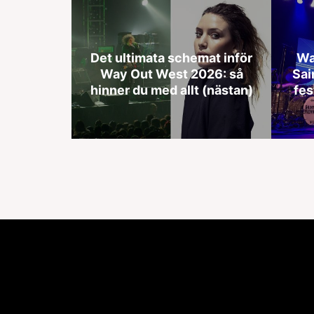
Det ultimata schemat inför
Wa
Way Out West 2026: så
Sai
hinner du med allt (nästan)
fes