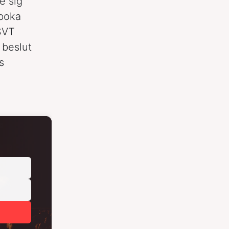
e sig
 boka
SVT
 beslut
s