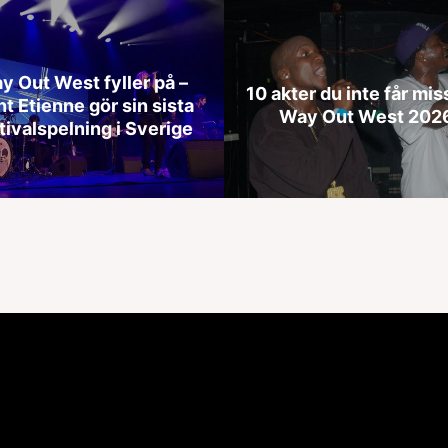
y Out West fyller på –
10 akter du inte får mis
nt Etienne gör sin sista
Way Out West 202
tivalspelning i Sverige