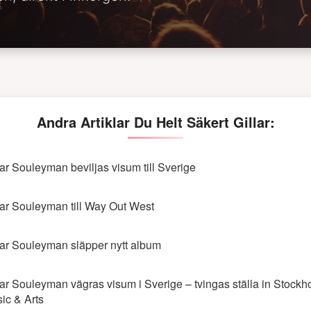
Andra Artiklar Du Helt Säkert Gillar:
r Souleyman beviljas visum till Sverige
r Souleyman till Way Out West
r Souleyman släpper nytt album
r Souleyman vägras visum i Sverige – tvingas ställa in Stockh
ic & Arts