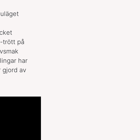
nuläget
cket
-trött på
avsmak
ingar har
r gjord av