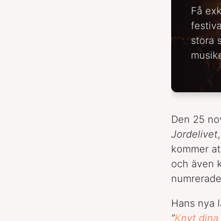
Få exk
festiv
stora 
musike
Den 25 no
Jordelivet
kommer att
och även k
numrerade
Hans nya l
”
K
nyt dina