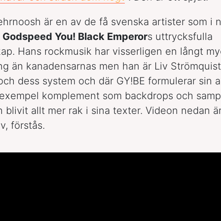
rnoosh är en av de få svenska artister som i 
a
Godspeed You! Black Emperor
s uttrycksfulla
ap. Hans rockmusik har visserligen en långt my
ang än kanadensarnas men han är Liv Strömquist
och dess system och där GY!BE formulerar sin 
l exempel komplement som backdrops och sampl
livit allt mer rak i sina texter. Videon nedan ä
, förstås.