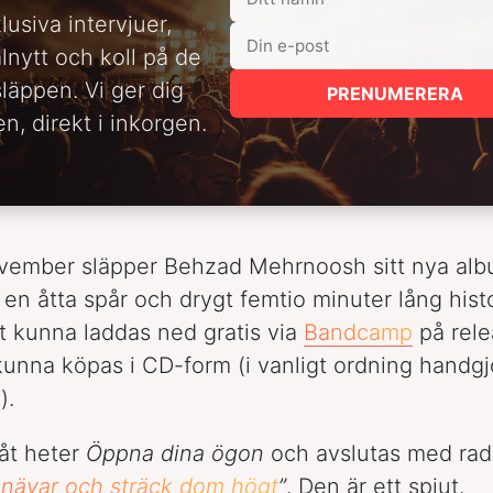
lusiva intervjuer,
alnytt och koll på de
släppen. Vi ger dig
PRENUMERERA
n, direkt i inkorgen.
vember släpper Behzad Mehrnoosh sitt nya al
, en åtta spår och drygt femtio minuter lång hist
 kunna laddas ned gratis via
Bandcamp
på rel
unna köpas i CD-form (i vanligt ordning handg
).
åt heter
Öppna dina ögon
och avslutas med ra
 nävar och sträck dom högt
”
. Den är ett spjut.