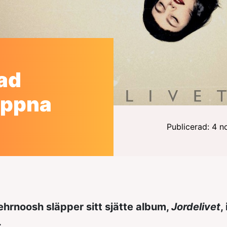
ad
Öppna
Publicerad: 4 
hrnoosh släpper sitt sjätte album,
Jordelivet
,
.