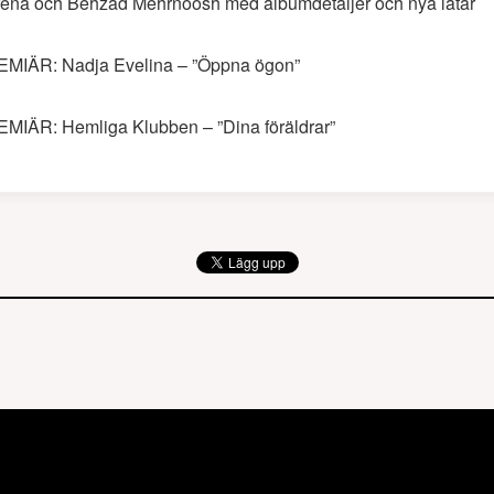
ena och Behzad Mehrnoosh med albumdetaljer och nya låtar
MIÄR: Nadja Evelina – ”Öppna ögon”
MIÄR: Hemliga Klubben – ”Dina föräldrar”