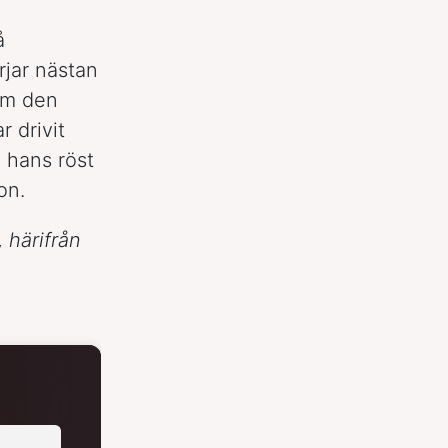
å
jar nästan
som den
 drivit
 hans röst
on.
, härifrån