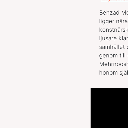
Behzad Meh
ligger när
konstnärsk
ljusare kl
samhället 
genom til
Mehrnoosh b
honom själv