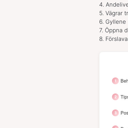
4. Andeliv
5. Vägrar t
6. Gyllene
7. Öppna 
8. Förslav
Beh
Tip
Pos