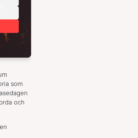
bum
oria som
easedagen
jorda och
den