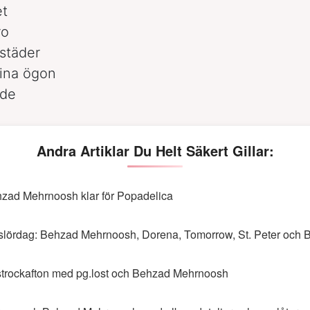
et
ro
 städer
dina ögon
ade
Andra Artiklar Du Helt Säkert Gillar:
zad Mehrnoosh klar för Popadelica
slördag: Behzad Mehrnoosh, Dorena, Tomorrow, St. Peter och 
trockafton med pg.lost och Behzad Mehrnoosh