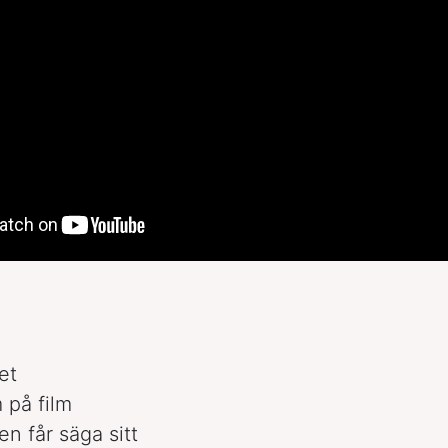
et
 på film
en får säga sitt