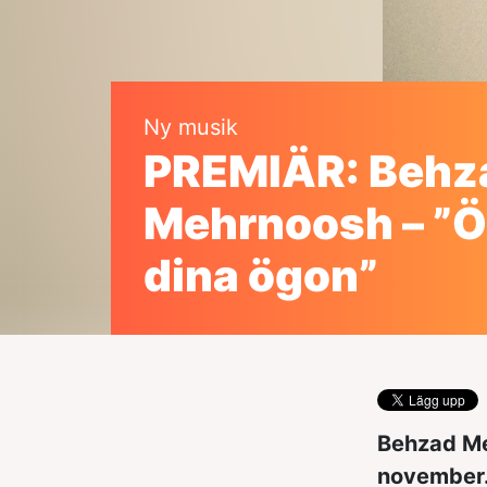
Ny musik
PREMIÄR: Behz
Mehrnoosh – ”
dina ögon”
Behzad Me
november