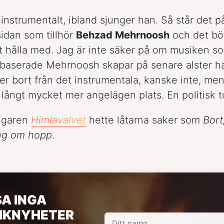
instrumentalt, ibland sjunger han. Så står det p
idan som tillhör
Behzad Mehrnoosh
och det bör
att hålla med. Jag är inte säker på om musiken 
aserade Mehrnoosh skapar på senare alster har
r bort från det instrumentala, kanske inte, men
n långt mycket mer angelägen plats. En politisk t
ngaren
Himlavalvet
hette låtarna saker som
Bort
ng om hopp
.
SA INGA
IKNYHETER