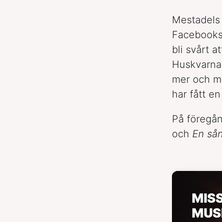
Mestadels 
Facebooks
bli svårt 
Huskvarnab
mer och me
har fått e
På föregå
och
En så
MIS
MUS