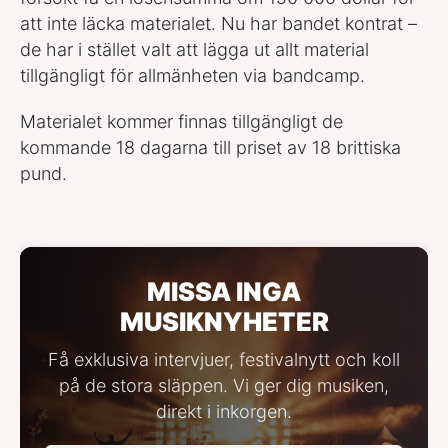
att inte läcka materialet. Nu har bandet kontrat –
de har i stället valt att lägga ut allt material
tillgängligt för allmänheten via bandcamp.
Materialet kommer finnas tillgängligt de
kommande 18 dagarna till priset av 18 brittiska
pund.
MISSA INGA
MUSIKNYHETER
Få exklusiva intervjuer, festivalnytt och koll
på de stora släppen. Vi ger dig musiken,
direkt i inkorgen.