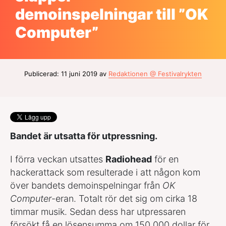
demoinspelningar till ”OK
Computer”
Publicerad: 11 juni 2019 av
Redaktionen @ Festivalrykten
Bandet är utsatta för utpressning.
I förra veckan utsattes
Radiohead
för en
hackerattack som resulterade i att någon kom
över bandets demoinspelningar från
OK
Computer
-eran. Totalt rör det sig om cirka 18
timmar musik. Sedan dess har utpressaren
försökt få en lösensumma om 150 000 dollar för