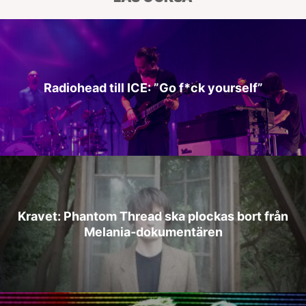
Radiohead till ICE: ”Go f*ck yourself”
Kravet: Phantom Thread ska plockas bort från
Melania‑dokumentären