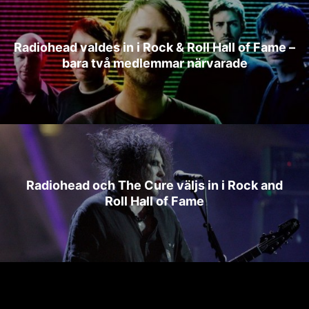
Radiohead valdes in i Rock & Roll Hall of Fame –
bara två medlemmar närvarade
Radiohead och The Cure väljs in i Rock and
Roll Hall of Fame