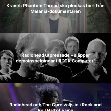
Kravet: Phantom Thread ska plockas bort från
Melania‑dokumentären
Radiohead utpressade – släpper
demoinspelningar till ”OK Computer”
Radiohead och The Cure väljs in i Rock and
Roll Hall of Fame