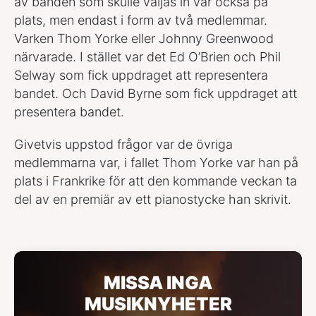
av banden som skulle väljas in var också på
plats, men endast i form av två medlemmar.
Varken Thom Yorke eller Johnny Greenwood
närvarade. I stället var det Ed O’Brien och Phil
Selway som fick uppdraget att representera
bandet. Och David Byrne som fick uppdraget att
presentera bandet.
Givetvis uppstod frågor var de övriga
medlemmarna var, i fallet Thom Yorke var han på
plats i Frankrike för att den kommande veckan ta
del av en premiär av ett pianostycke han skrivit.
MISSA INGA
MUSIKNYHETER