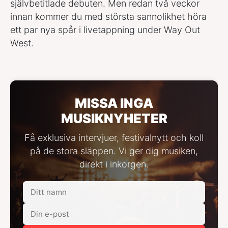
självbetitlade debuten. Men redan två veckor
innan kommer du med största sannolikhet höra
ett par nya spår i livetappning under Way Out
West.
MISSA INGA
MUSIKNYHETER
Få exklusiva intervjuer, festivalnytt och koll
på de stora släppen. Vi ger dig musiken,
direkt i inkorgen.