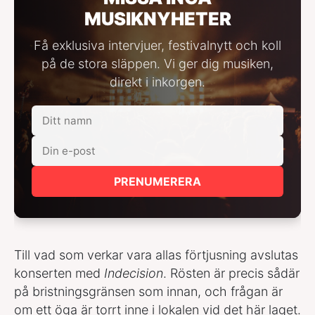
MUSIKNYHETER
Få exklusiva intervjuer, festivalnytt och koll
på de stora släppen. Vi ger dig musiken,
direkt i inkorgen.
PRENUMERERA
Till vad som verkar vara allas förtjusning avslutas
konserten med
Indecision
. Rösten är precis sådär
på bristningsgränsen som innan, och frågan är
om ett öga är torrt inne i lokalen vid det här laget.