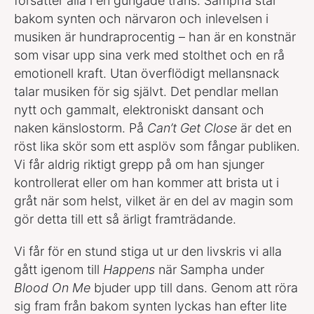
försätter alla i en gungade trans. Sampha står
bakom synten och närvaron och inlevelsen i
musiken är hundraprocentig – han är en konstnär
som visar upp sina verk med stolthet och en rå
emotionell kraft. Utan överflödigt mellansnack
talar musiken för sig självt. Det pendlar mellan
nytt och gammalt, elektroniskt dansant och
naken känslostorm. På
Can’t Get Close
är det en
röst lika skör som ett asplöv som fångar publiken.
Vi får aldrig riktigt grepp på om han sjunger
kontrollerat eller om han kommer att brista ut i
gråt när som helst, vilket är en del av magin som
gör detta till ett så ärligt framträdande.
Vi får för en stund stiga ut ur den livskris vi alla
gått igenom till
Happens
när Sampha under
Blood On Me
bjuder upp till dans. Genom att röra
sig fram från bakom synten lyckas han efter lite