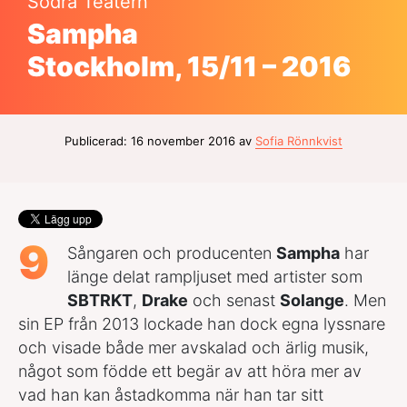
Södra Teatern
Sampha
Stockholm, 15/11 – 2016
Publicerad: 16 november 2016 av
Sofia Rönnkvist
9
Sångaren och producenten
Sampha
har
länge delat rampljuset med artister som
SBTRKT
,
Drake
och senast
Solange
. Men
sin EP från 2013 lockade han dock egna lyssnare
och visade både mer avskalad och ärlig musik,
något som födde ett begär av att höra mer av
vad han kan åstadkomma när han tar sitt