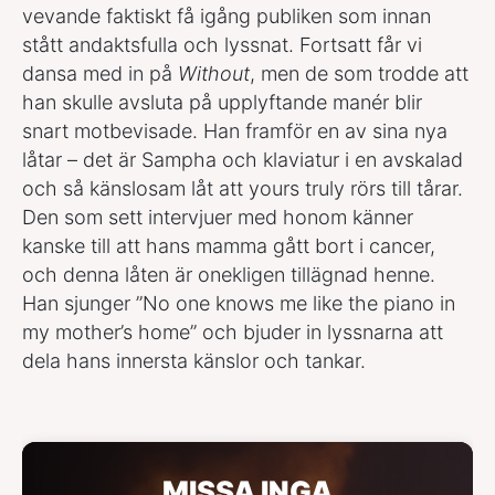
vevande faktiskt få igång publiken som innan
stått andaktsfulla och lyssnat. Fortsatt får vi
dansa med in på
Without
, men de som trodde att
han skulle avsluta på upplyftande manér blir
snart motbevisade. Han framför en av sina nya
låtar – det är Sampha och klaviatur i en avskalad
och så känslosam låt att yours truly rörs till tårar.
Den som sett intervjuer med honom känner
kanske till att hans mamma gått bort i cancer,
och denna låten är onekligen tillägnad henne.
Han sjunger ”No one knows me like the piano in
my mother’s home” och bjuder in lyssnarna att
dela hans innersta känslor och tankar.
MISSA INGA