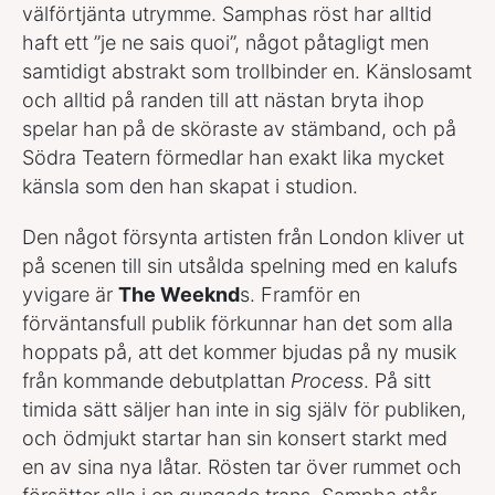
välförtjänta utrymme. Samphas röst har alltid
haft ett ”je ne sais quoi”, något påtagligt men
samtidigt abstrakt som trollbinder en. Känslosamt
och alltid på randen till att nästan bryta ihop
spelar han på de sköraste av stämband, och på
Södra Teatern förmedlar han exakt lika mycket
känsla som den han skapat i studion.
Den något försynta artisten från London kliver ut
på scenen till sin utsålda spelning med en kalufs
yvigare är
The Weeknd
s. Framför en
förväntansfull publik förkunnar han det som alla
hoppats på, att det kommer bjudas på ny musik
från kommande debutplattan
Process
. På sitt
timida sätt säljer han inte in sig själv för publiken,
och ödmjukt startar han sin konsert starkt med
en av sina nya låtar. Rösten tar över rummet och