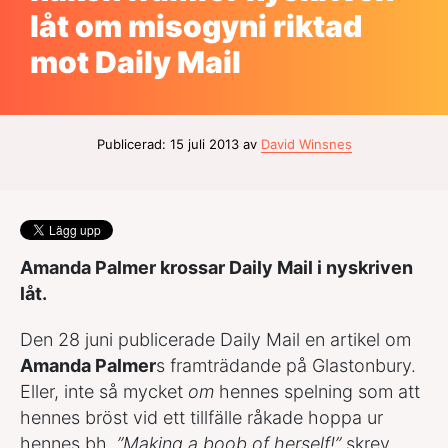
låt om misogyni riktad
mot Daily Mail
Publicerad: 15 juli 2013 av
David Winsnes
Amanda Palmer krossar Daily Mail i nyskriven
låt.
Den 28 juni publicerade Daily Mail en artikel om
Amanda Palmer
s framträdande på Glastonbury.
Eller, inte så mycket
om
hennes spelning som att
hennes bröst vid ett tillfälle råkade hoppa ur
hennes bh.
”Making a boob of herself!”
skrev