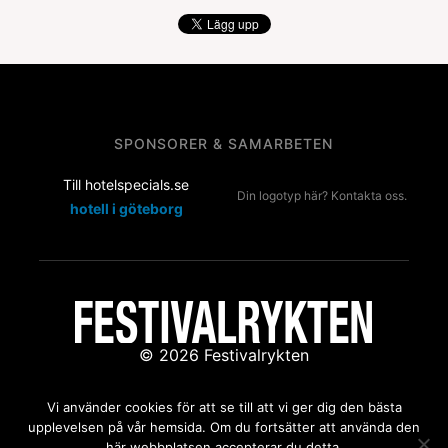
SPONSORER & SAMARBETEN
Till hotelspecials.se
Din logotyp här? Kontakta oss.
hotell i göteborg
© 2026 Festivalrykten
Kontakta oss:
redaktion@festivalrykten.se
Vi använder cookies för att se till att vi ger dig den bästa
upplevelsen på vår hemsida. Om du fortsätter att använda den
här webbplatsen accepterar du detta.