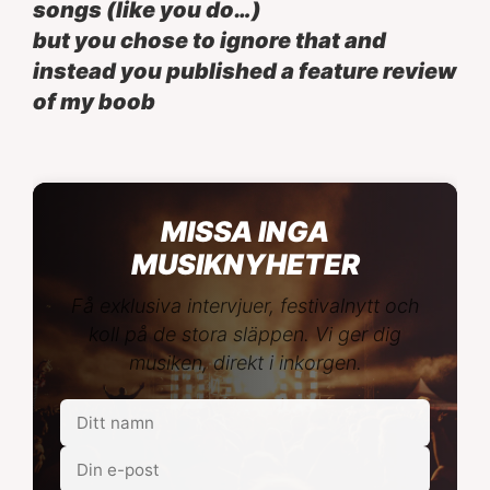
songs (like you do…)
but you chose to ignore that and
instead you published a feature review
of my boob
MISSA INGA
MUSIKNYHETER
Få exklusiva intervjuer, festivalnytt och
koll på de stora släppen. Vi ger dig
musiken, direkt i inkorgen.