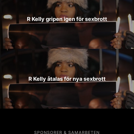
R Kelly gripen igen för sexbrott
R Kelly åtalas för nya sexbrott
SPONSORER & SAMARBETEN