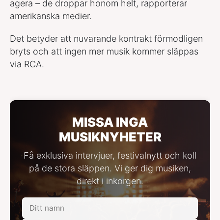
agera – de droppar honom helt, rapporterar
amerikanska medier.
Det betyder att nuvarande kontrakt förmodligen
bryts och att ingen mer musik kommer släppas
via RCA.
MISSA INGA
MUSIKNYHETER
Få exklusiva intervjuer, festivalnytt och koll
på de stora släppen. Vi ger dig musiken,
direkt i inkorgen.