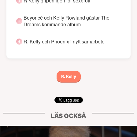
R Kelly gripen igen för sexbrott
Beyoncé och Kelly Rowland gästar The
Dreams kommande album
R. Kelly och Phoenix i nytt samarbete
R. Kelly
LÄS OCKSÅ