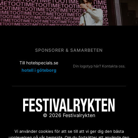
SPONSORER & SAMARBETEN
Till hotelspecials.se
Din logotyp här? Kontakta oss.
hotell i göteborg
© 2026 Festivalrykten
Kontakta oss:
redaktion@festivalrykten.se
Vi använder cookies för att se till att vi ger dig den bästa
upplevelsen på vår hemsida. Om du fortsätter att använda den