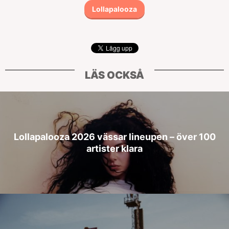
Lollapalooza
LÄS OCKSÅ
Lollapalooza 2026 vässar lineupen – över 100
artister klara