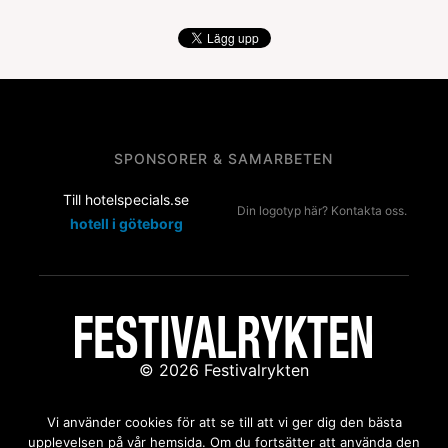
SPONSORER & SAMARBETEN
Till hotelspecials.se
Din logotyp här? Kontakta oss.
hotell i göteborg
© 2026 Festivalrykten
Kontakta oss:
redaktion@festivalrykten.se
Vi använder cookies för att se till att vi ger dig den bästa
upplevelsen på vår hemsida. Om du fortsätter att använda den