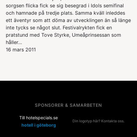
sorgsen flicka fick se sig besegrad i Idols semifinal
och hamnade på tredje plats. Samma kväll inleddes
ett äventyr som att döma av utvecklingen än så länge
inte tycks se något slut. Festivalrykten fick en
pratstund med Tove Styrke, Umeåprinsessan som
håller…
16 mars 2011
SPONSORER & SAMARBETEN
Till hotelspecials.se
Din logotyp här? Kontakta oss.
hotell i göteborg