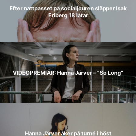
Efter nattpasset på socialjouren släpper Isak
Friberg 18 låtar
VIDEOPREMIÄR: Hanna Järver – ”So Long”
Hanna Järver åker på turné i höst