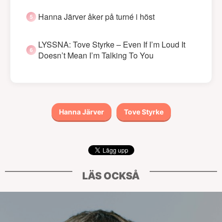
Hanna Järver åker på turné i höst
LYSSNA: Tove Styrke – Even If I’m Loud It
Doesn’t Mean I’m Talking To You
Hanna Järver
Tove Styrke
LÄS OCKSÅ