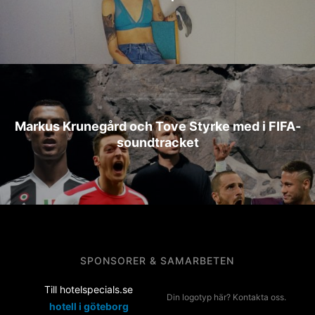
Markus Krunegård och Tove Styrke med i FIFA-
soundtracket
SPONSORER & SAMARBETEN
Till hotelspecials.se
Din logotyp här? Kontakta oss.
hotell i göteborg