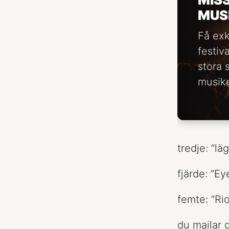
MUS
Få exk
festiv
stora 
musike
tredje: ”l
fjärde: ”Ey
femte: ”Rio
du mailar di