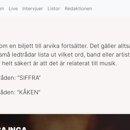
um
Live
Intervjuer
Listor
Redaktionen
m en biljett till arvika fortsätter. Det gäller all
små ledtrådar lista ut vilket ord, band eller artist
helt säkert är att det är relaterat till musik.
tråden: ”SIFFRA”
råden: ”KÅKEN”
SA INGA