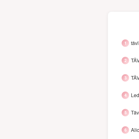
täv
TÄ
TÄ
Led
Täv
Ali