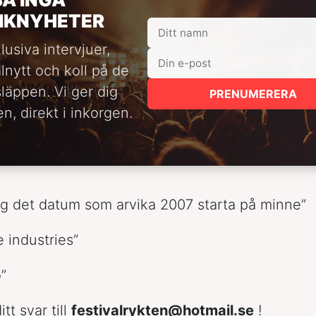
IKNYHETER
lusiva intervjuer,
alnytt och koll på de
släppen. Vi ger dig
PRENUMERERA
n, direkt i inkorgen.
ägg det datum som arvika 2007 starta på minne”
e industries”
”
tt svar till
festivalrykten@hotmail.se
!