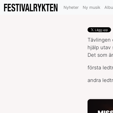
tävlingen
Nyheter
Ny musik
Alb
Tävlingen o
hjälp utav 
Det som är 
första led
andra ledt
MIS