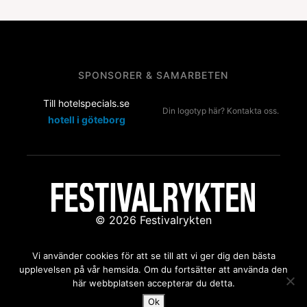
SPONSORER & SAMARBETEN
Till hotelspecials.se
Din logotyp här? Kontakta oss.
hotell i göteborg
© 2026 Festivalrykten
Kontakta oss:
redaktion@festivalrykten.se
Vi använder cookies för att se till att vi ger dig den bästa
upplevelsen på vår hemsida. Om du fortsätter att använda den
här webbplatsen accepterar du detta.
Ok