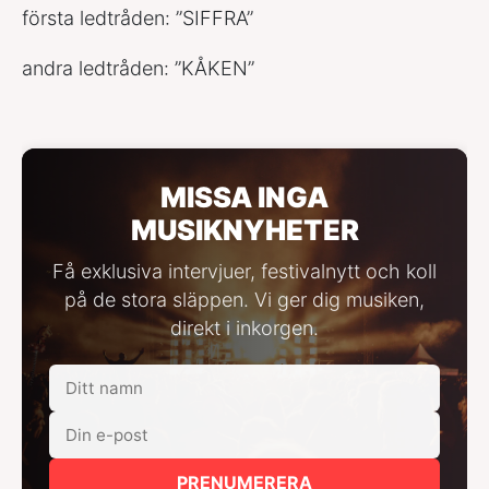
första ledtråden: ”SIFFRA”
andra ledtråden: ”KÅKEN”
MISSA INGA
MUSIKNYHETER
Få exklusiva intervjuer, festivalnytt och koll
på de stora släppen. Vi ger dig musiken,
direkt i inkorgen.
PRENUMERERA