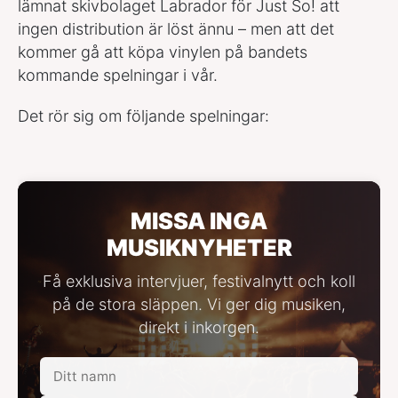
lämnat skivbolaget Labrador för Just So! att
ingen distribution är löst ännu – men att det
kommer gå att köpa vinylen på bandets
kommande spelningar i vår.
Det rör sig om följande spelningar:
MISSA INGA
MUSIKNYHETER
Få exklusiva intervjuer, festivalnytt och koll
på de stora släppen. Vi ger dig musiken,
direkt i inkorgen.