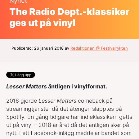
Nyhet
The Radio Dept.-klassiker
ges ut på vinyl
Publicerad: 26 januari 2018 av
Redaktionen @ Festivalrykten
Lesser Matters
äntligen i vinylformat.
2016 gjorde
Lesser Matters
comeback på
streamingtjänster då det återigen släpptes på
Spotify. En gång tidigare har indieklassikern getts
ut på vinyl – 2018 är året då det äntligen sker på
nytt. I ett Facebook-inlägg meddelar bandet som