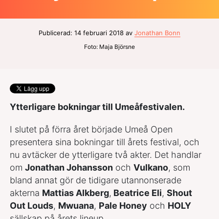
Publicerad: 14 februari 2018 av
Jonathan Bonn
Foto: Maja Björsne
Ytterligare bokningar till Umeåfestivalen.
I slutet på förra året började Umeå Open
presentera sina bokningar till årets festival, och
nu avtäcker de ytterligare två akter. Det handlar
om
Jonathan Johansson
och
Vulkano
, som
bland annat gör de tidigare utannonserade
akterna
Mattias Alkberg
,
Beatrice Eli
,
Shout
Out Louds
,
Mwuana
,
Pale Honey
och
HOLY
sällskap på årets lineup.