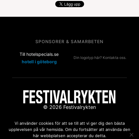
SPONSORER & SAMARBETEN
Till hotelspecials.se
Din logotyp här? Kontakta oss.
hotell i göteborg
© 2026 Festivalrykten
Kontakta oss:
redaktion@festivalrykten.se
Vi använder cookies för att se till att vi ger dig den bästa
upplevelsen på vår hemsida. Om du fortsätter att använda den
här webbplatsen accepterar du detta.