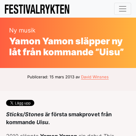
Ny musik
Yamon Yamon släpper ny
låt från kommande ”Uisu”
Publicerad: 15 mars 2013 av
David Winsnes
Sticks/Stones
är första smakprovet från
kommande
Uisu
.