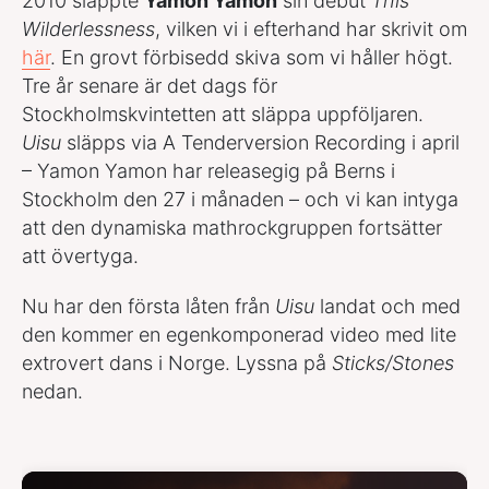
2010 släppte
Yamon Yamon
sin debut
This
Wilderlessness
, vilken vi i efterhand har skrivit om
här
. En grovt förbisedd skiva som vi håller högt.
Tre år senare är det dags för
Stockholmskvintetten att släppa uppföljaren.
Uisu
släpps via A Tenderversion Recording i april
– Yamon Yamon har releasegig på Berns i
Stockholm den 27 i månaden – och vi kan intyga
att den dynamiska mathrockgruppen fortsätter
att övertyga.
Nu har den första låten från
Uisu
landat och med
den kommer en egenkomponerad video med lite
extrovert dans i Norge. Lyssna på
Sticks/Stones
nedan.