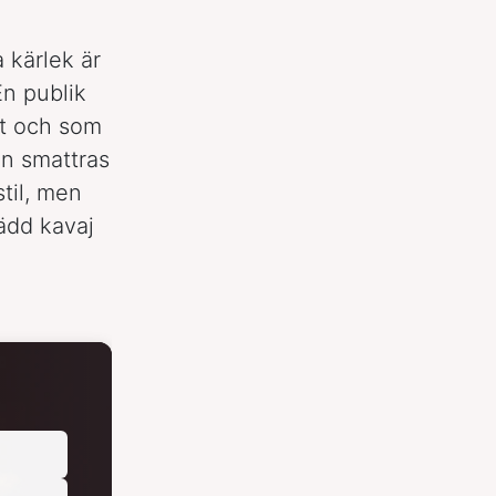
 kärlek är
En publik
it och som
en smattras
stil, men
ädd kavaj