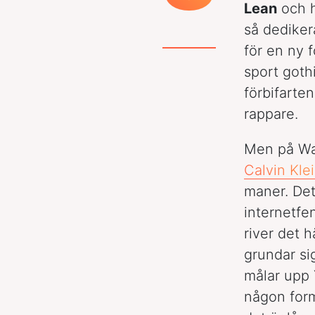
Lean
och h
så dediker
för en ny f
sport goth
förbifarten
rappare.
Men på Way
Calvin Kle
maner. Det
internetfen
river det 
grundar si
målar upp 
någon form