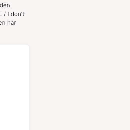
 den
/ I don’t
en här