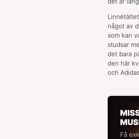
det är långt
Linnétälte
något av de
som kan va
studsar me
det bara på
den här kv
och Adidas
MIS
MUS
Få exk