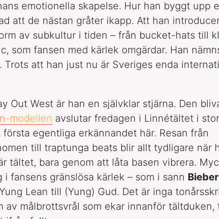
ans emotionella skapelse. Hur han byggt upp 
ad att de nästan gråter ikapp. Att han introduce
orm av subkultur i tiden – från bucket-hats till
ic, som fansen med kärlek omgärdar. Han nämns
. Trots att han just nu är Sveriges enda internat
 Out West är han en självklar stjärna. Den bli
in-modellen
avslutar fredagen i Linnétältet i stor
 första egentliga erkännandet här. Resan från
omen till traptunga beats blir allt tydligare när
här tältet, bara genom att låta basen vibrera. My
g i fansens gränslösa kärlek – som i sann
Bieber
Yung Lean till (Yung) Gud. Det är inga tonårsskr
 av målbrottsvrål som ekar innanför tältduken, t