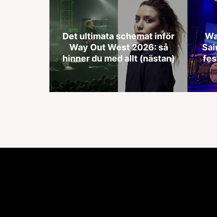
Det ultimata schemat inför
Wa
Way Out West 2026: så
Sai
hinner du med allt (nästan)
fes