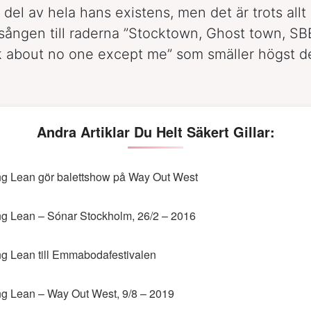
del av hela hans existens, men det är trots allt
sången till raderna ”Stocktown, Ghost town, SBE 
k about no one except me” som smäller högst d
Andra Artiklar Du Helt Säkert Gillar:
g Lean gör balettshow på Way Out West
g Lean – Sónar Stockholm, 26/2 – 2016
g Lean till Emmabodafestivalen
g Lean – Way Out West, 9/8 – 2019