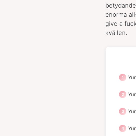
betydande 
enorma all
give a fuc
kvällen.
Yun
Yun
Yun
Yun