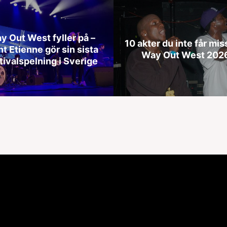
y Out West fyller på –
10 akter du inte får mis
nt Etienne gör sin sista
Way Out West 202
tivalspelning i Sverige