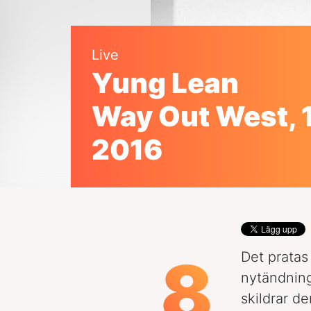
Live
Yung Lean
Way Out West, 1
2016
8
Det pratas
nytändning,
skildrar d