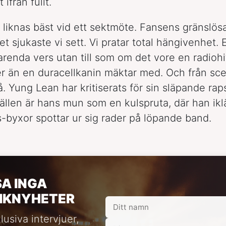
 ifrån fullt.
t liknas bäst vid ett sektmöte. Fansens gränslösa
t sjukaste vi sett. Vi pratar total hängivenhet. 
renda vers utan till som om det vore en radioh
r än en duracellkanin mäktar med. Och från sc
. Yung Lean har kritiserats för sin släpande rap
ällen är hans mun som en kulspruta, där han ikl
-byxor spottar ur sig rader på löpande band.
SA INGA
IKNYHETER
lusiva intervjuer,