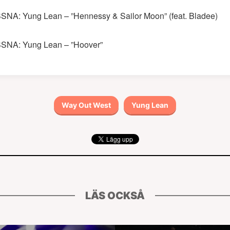
SNA: Yung Lean – ”Hennessy & Sailor Moon” (feat. Bladee)
SNA: Yung Lean – ”Hoover”
Way Out West
Yung Lean
LÄS OCKSÅ