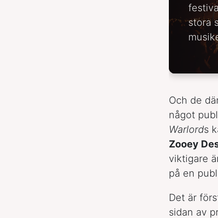
festiv
stora 
musike
Och de där 
något publ
Warlord
s k
Zooey De
viktigare 
på en publ
Det är förs
sidan av p