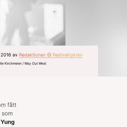
i 2016 av
Redaktionen @ Festivalrykten
lle Kirchmeier / Way Out West
m fått
h som
m
Yung