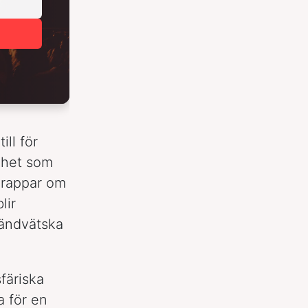
ill för
dhet som
n rappar om
lir
tändvätska
färiska
a för en