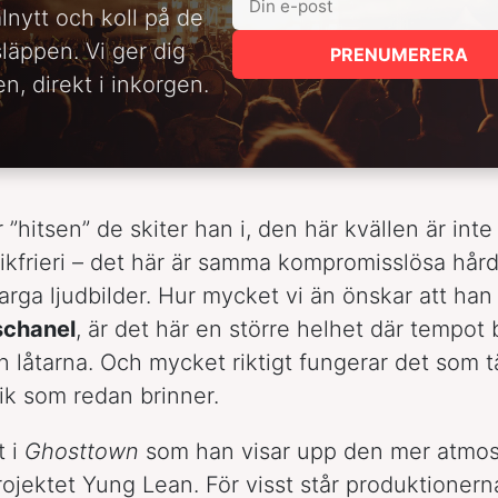
alnytt och koll på de
släppen. Vi ger dig
PRENUMERERA
n, direkt i inkorgen.
”hitsen” de skiter han i, den här kvällen är inte t
ikfrieri – det här är samma kompromisslösa hår
arga ljudbilder. Hur mycket vi än önskar att ha
schanel
, är det här en större helhet där tempot b
än låtarna. Och mycket riktigt fungerar det som 
ik som redan brinner.
t i
Ghosttown
som han visar upp den mer atmos
rojektet Yung Lean. För visst står produktionern