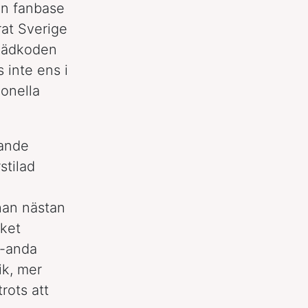
en fanbase
rat Sverige
 klädkoden
 inte ens i
ionella
vande
stilad
 han nästan
cket
-anda
ik, mer
rots att