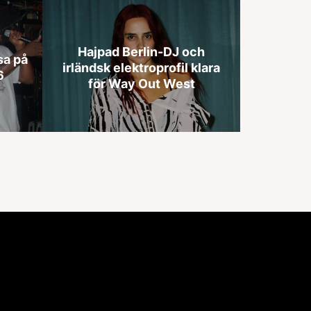
Hajpad Berlin-DJ och
sa på
irländsk elektroprofil klara
6
för Way Out West