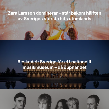
Zara Larsson dominerar – står bakom hälften
av Sveriges största hits utomlands
Beskedet: Sverige får ett nationellt
musikmuseum – då öppnar det