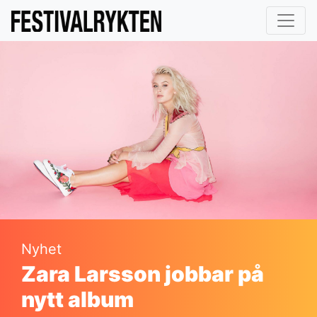
Nyhet
Zara Larsson jobbar på
nytt album