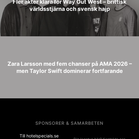
Fler akter klara för Way Out West – brittisk
världsstjärna och svensk hajp
Zara Larsson med fem chanser på AMA 2026 –
men Taylor Swift dominerar fortfarande
SPONSORER & SAMARBETEN
Till hotelspecials.se