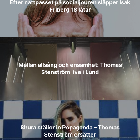
Efter nattpasset på socialjouren släpper Isak
Friberg 18 låtar
Mellan allsång och ensamhet: Thomas
Stenström live i Lund
Shura ställer in Popaganda – Thomas
Stenström ersätter