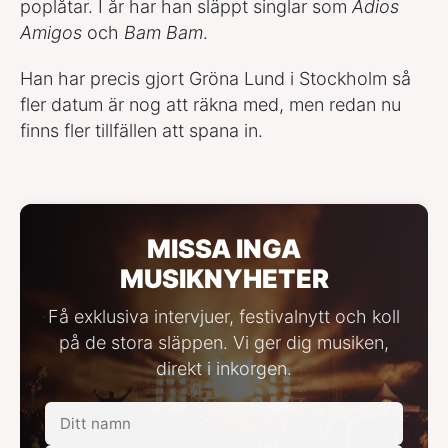
poplåtar. I år har han släppt singlar som
Adios
Amigos
och
Bam Bam
.
Han har precis gjort Gröna Lund i Stockholm så
fler datum är nog att räkna med, men redan nu
finns fler tillfällen att spana in.
MISSA INGA
MUSIKNYHETER
Få exklusiva intervjuer, festivalnytt och koll
på de stora släppen. Vi ger dig musiken,
direkt i inkorgen.